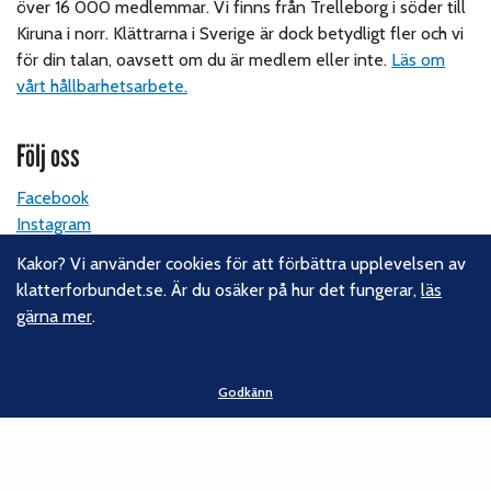
över 16 000 medlemmar. Vi finns från Trelleborg i söder till
Kiruna i norr. Klättrarna i Sverige är dock betydligt fler och vi
för din talan, oavsett om du är medlem eller inte.
Läs om
vårt hållbarhetsarbete.
Följ oss
Facebook
Instagram
Linkedin
Kakor? Vi använder cookies för att förbättra upplevelsen av
Nyhetsbrev
klatterforbundet.se. Är du osäker på hur det fungerar,
läs
gärna mer
.
Kontakt
Svenska Klätterförbundet
Godkänn
Gotlandsgatan 46
116 65 Stockholm