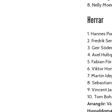
8. Nelly Moe
Herrar
1. Hannes Pu
2. Fredrik Se
3. Geir Söde
4. Axel Hultq
5. Fabian Fö
6. Viktor Ho
7. Martin Id
8. Sebastian
9. Vincent J
10. Tom Bo
Arrangör:
Vä
Huvuddoma