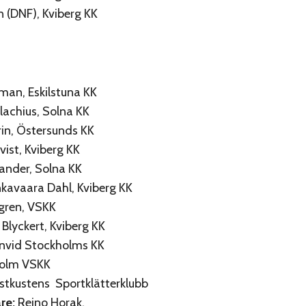
n (DNF), Kviberg KK
man, Eskilstuna KK
rlachius, Solna KK
rin, Östersunds KK
vist, Kviberg KK
rander, Solna KK
nkavaara Dahl, Kviberg KK
egren, VSKK
 Blyckert, Kviberg KK
anvid Stockholms KK
holm VSKK
stkustens Sportklätterklubb
re:
Reino Horak.