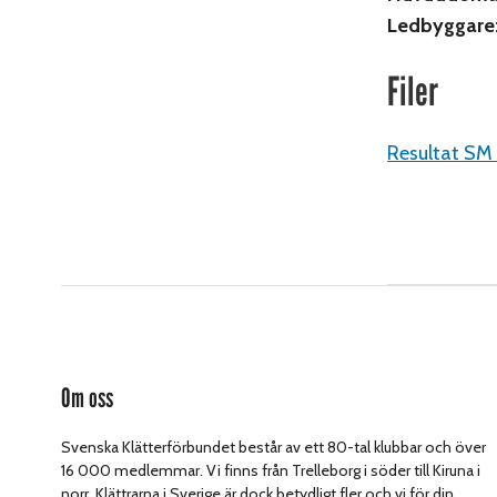
Ledbyggare
Filer
Resultat SM
Om oss
Svenska Klätterförbundet består av ett 80-tal klubbar och över
16 000 medlemmar. Vi finns från Trelleborg i söder till Kiruna i
norr. Klättrarna i Sverige är dock betydligt fler och vi för din