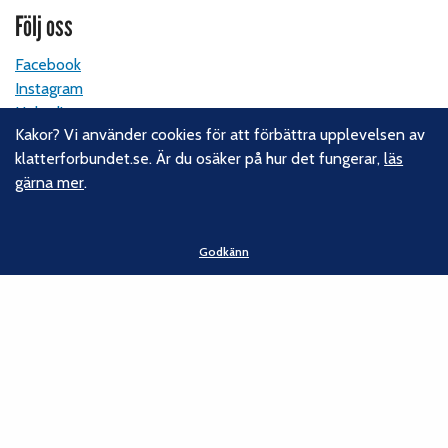
Följ oss
Facebook
Instagram
Linkedin
Kakor? Vi använder cookies för att förbättra upplevelsen av
Nyhetsbrev
klatterforbundet.se. Är du osäker på hur det fungerar,
läs
gärna mer
.
Kontakt
Svenska Klätterförbundet
Godkänn
Gotlandsgatan 46
116 65 Stockholm
E-post:
kansliet@klatterforbundet.rf.se
Övriga kontaktuppgifter