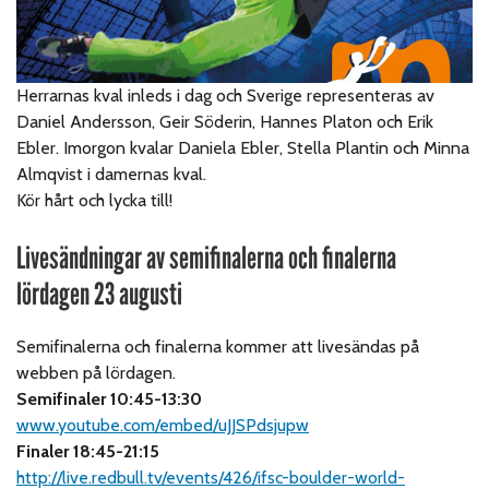
Herrarnas kval inleds i dag och Sverige representeras av
Daniel Andersson, Geir Söderin, Hannes Platon och Erik
Ebler. Imorgon kvalar Daniela Ebler, Stella Plantin och Minna
Almqvist i damernas kval.
Kör hårt och lycka till!
Livesändningar av semifinalerna och finalerna
lördagen 23 augusti
Semifinalerna och finalerna kommer att livesändas på
webben på lördagen.
Semifinaler 10:45-13:30
www.youtube.com/embed/uJJSPdsjupw
Finaler 18:45-21:15
http://live.redbull.tv/events/426/ifsc-boulder-world-