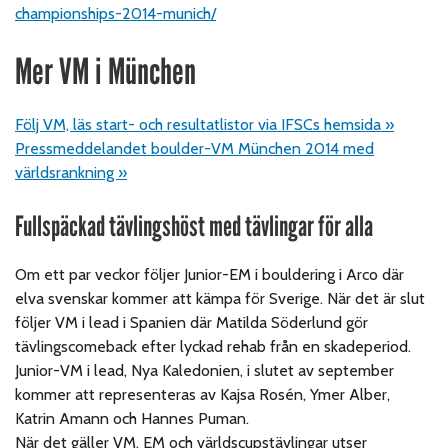
championships-2014-munich/
Mer VM i München
Följ VM, läs start- och resultatlistor via IFSCs hemsida »
Pressmeddelandet boulder-VM München 2014 med
världsrankning »
Fullspäckad tävlingshöst med tävlingar för alla
Om ett par veckor följer Junior-EM i bouldering i Arco där
elva svenskar kommer att kämpa för Sverige. När det är slut
följer VM i lead i Spanien där Matilda Söderlund gör
tävlingscomeback efter lyckad rehab från en skadeperiod.
Junior-VM i lead, Nya Kaledonien, i slutet av september
kommer att representeras av Kajsa Rosén, Ymer Alber,
Katrin Amann och Hannes Puman.
När det gäller VM, EM och världscupstävlingar utser