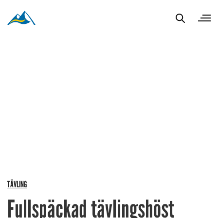
TÄVLING
Fullspäckad tävlingshöst