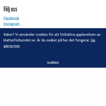
Följ oss
Facebook
Instagram
Linkedin
Kakor? Vi använder cookies för att förbättra upplevelsen av
Nyhetsbrev
klatterforbundet.se. Är du osäker på hur det fungerar,
läs
gärna mer
.
Kontakt
Svenska Klätterförbundet
Godkänn
Gotlandsgatan 46
116 65 Stockholm
E-post:
kansliet@klatterforbundet.rf.se
Övriga kontaktuppgifter