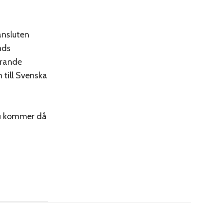
ansluten
nds
arande
 till Svenska
Du kommer då