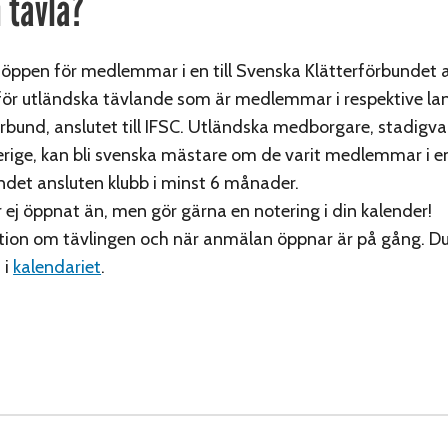
 tävla?
 öppen för medlemmar i en till Svenska Klätterförbundet 
för utländska tävlande som är medlemmar i respektive la
örbund, anslutet till IFSC. Utländska medborgare, stadigv
erige, kan bli svenska mästare om de varit medlemmar i en
ndet ansluten klubb i minst 6 månader.
ej öppnat än, men gör gärna en notering i din kalender!
tion om tävlingen och när anmälan öppnar är på gång. 
 i
kalendariet
.