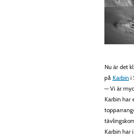
Nu är det k
på
Karbin
i
— Vi är myc
Karbin har e
topparrange
tävlingsko
Karbin har i