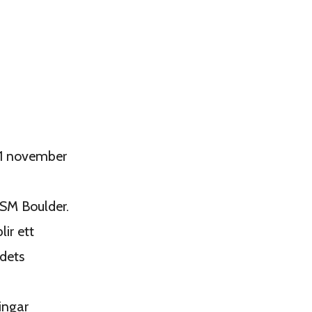
n 1 november
JSM Boulder.
lir ett
dets
lingar