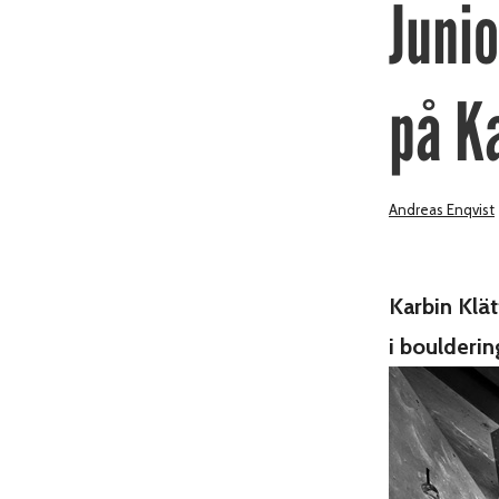
Juni
på K
Andreas Enqvist
Karbin Klät
i boulderi