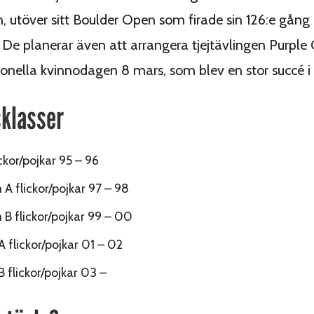
 utöver sitt Boulder Open som firade sin 126:e gång
e planerar även att arrangera tjejtävlingen Purple
ionella kvinnodagen 8 mars, som blev en stor succé i 
sklasser
ickor/pojkar 95 – 96
 flickor/pojkar 97 – 98
 flickor/pojkar 99 – 00
A flickor/pojkar 01 – 02
B flickor/pojkar 03 –