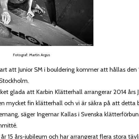
Fotograf: Martin Argus
lart att Junior SM i bouldering kommer att hållas de
 Stockholm.
ket glada att Karbin Klätterhall arrangerar 2014 års 
n mycket fin klätterhall och vi är säkra på att detta b
mang, säger Ingemar Kallas i Svenska klätterförbun
mmitté.
 år 15 års-jubileum och har arrangerat flera stora täv