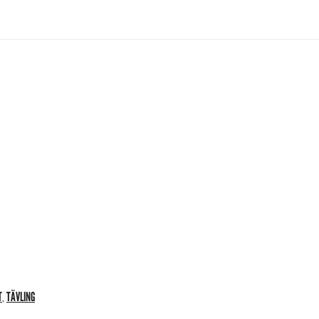
T
TÄVLING
,