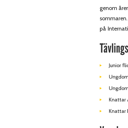
genom åren,
sommaren. D
på Internat
Tävling
Junior fl
Ungdom A
Ungdom B
Knattar 
Knattar 