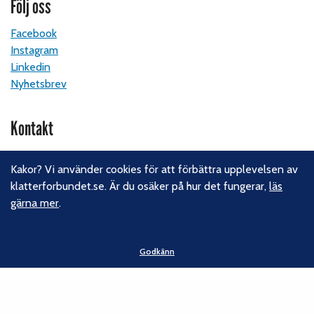
Följ oss
Facebook
Instagram
Linkedin
Nyhetsbrev
Kontakt
Svenska Klätterförbundet
Kakor? Vi använder cookies för att förbättra upplevelsen av
Gotlandsgatan 46
klatterforbundet.se. Är du osäker på hur det fungerar,
läs
116 65 Stockholm
gärna mer
.
E-post:
kansliet@klatterforbundet.rf.se
Övriga kontaktuppgifter
Godkänn