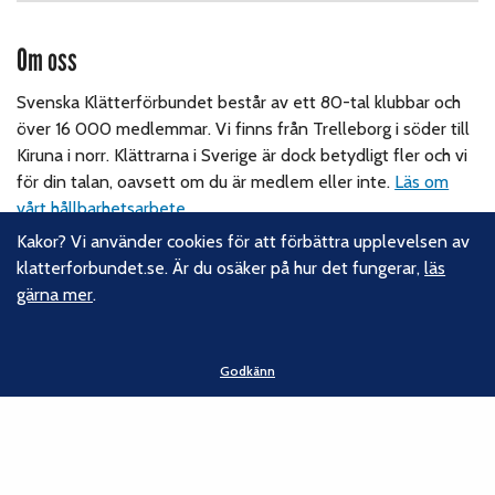
Om oss
Svenska Klätterförbundet består av ett 80-tal klubbar och
över 16 000 medlemmar. Vi finns från Trelleborg i söder till
Kiruna i norr. Klättrarna i Sverige är dock betydligt fler och vi
för din talan, oavsett om du är medlem eller inte.
Läs om
vårt hållbarhetsarbete.
Kakor? Vi använder cookies för att förbättra upplevelsen av
klatterforbundet.se. Är du osäker på hur det fungerar,
läs
Följ oss
gärna mer
.
Facebook
Instagram
Godkänn
Linkedin
Nyhetsbrev
Kontakt