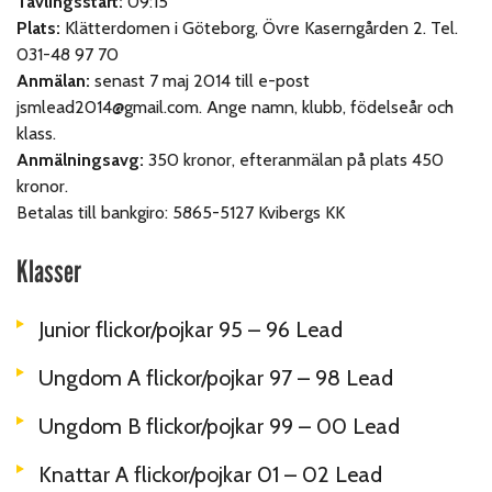
Tävlingsstart:
09:15
Plats:
Klätterdomen i Göteborg, Övre Kaserngården 2. Tel.
031-48 97 70
Anmälan:
senast 7 maj 2014 till e-post
jsmlead2014@gmail.com. Ange namn, klubb, födelseår och
klass.
Anmälningsavg:
350 kronor, efteranmälan på plats 450
kronor.
Betalas till bankgiro: 5865-5127 Kvibergs KK
Klasser
Junior flickor/pojkar 95 – 96 Lead
Ungdom A flickor/pojkar 97 – 98 Lead
Ungdom B flickor/pojkar 99 – 00 Lead
Knattar A flickor/pojkar 01 – 02 Lead