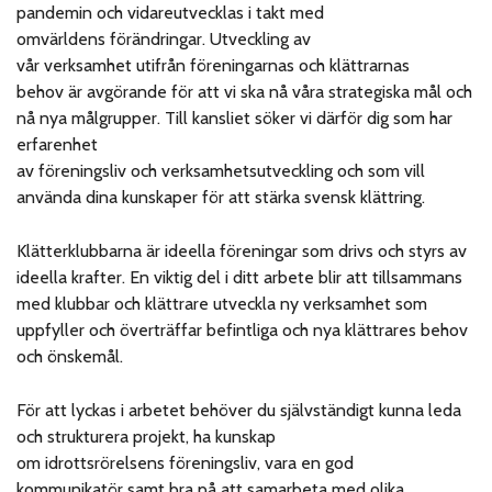
pandemin och vidareutvecklas i takt med
omvärldens förändringar. Utveckling av
vår verksamhet utifrån föreningarnas och klättrarnas
behov är avgörande för att vi ska nå våra strategiska mål och
nå nya målgrupper. Till kansliet söker vi därför dig som har
erfarenhet
av föreningsliv och verksamhetsutveckling och som vill
använda dina kunskaper för att stärka svensk klättring.
Klätterklubbarna är ideella föreningar som drivs och styrs av
ideella krafter. En viktig del i ditt arbete blir att tillsammans
med klubbar och klättrare utveckla ny verksamhet som
uppfyller och överträffar befintliga och nya klättrares behov
och önskemål.
För att lyckas i arbetet behöver du självständigt kunna leda
och strukturera projekt, ha kunskap
om idrottsrörelsens föreningsliv, vara en god
kommunikatör samt bra på att samarbeta med olika