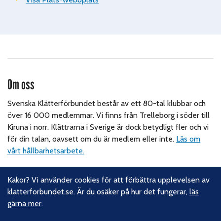
Om oss
Svenska Klätterförbundet består av ett 80-tal klubbar och
över 16 000 medlemmar. Vi finns från Trelleborg i söder till
Kiruna i norr. Klättrarna i Sverige är dock betydligt fler och vi
för din talan, oavsett om du är medlem eller inte.
Läs om
vårt hållbarhetsarbete.
Följ oss
Kakor? Vi använder cookies för att förbättra upplevelsen av
klatterforbundet.se. Är du osäker på hur det fungerar,
läs
Facebook
gärna mer
.
Instagram