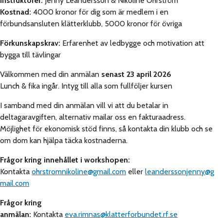
Instruktörer:
Jenny Leandersson & Nikoline Öhrström
Kostnad:
4000 kronor för dig som är medlem i en
förbundsansluten klätterklubb, 5000 kronor för övriga
Förkunskapskrav:
Erfarenhet av ledbygge och motivation att
bygga till tävlingar
Välkommen med din anmälan
senast 23 april 2026
Lunch & fika ingår. Intyg till alla som fullföljer kursen
I samband med din anmälan vill vi att du betalar in
deltagaravgiften, alternativ mailar oss en fakturaadress.
Möjlighet för ekonomisk stöd finns, så kontakta din klubb och se
om dom kan hjälpa täcka kostnaderna.
Frågor kring innehållet i workshopen:
Kontakta
ohrstromnikoline@gmail.com
eller
leanderssonjenny@g
mail.com
Frågor kring
anmälan:
Kontakta
eva.rimnas@klatterforbundet.rf.se