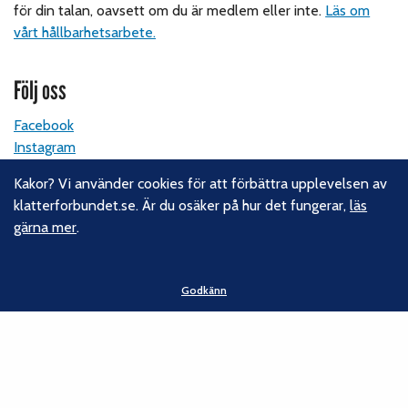
för din talan, oavsett om du är medlem eller inte.
Läs om
vårt hållbarhetsarbete.
Följ oss
Facebook
Instagram
Linkedin
Kakor? Vi använder cookies för att förbättra upplevelsen av
Nyhetsbrev
klatterforbundet.se. Är du osäker på hur det fungerar,
läs
gärna mer
.
Kontakt
Svenska Klätterförbundet
Godkänn
Gotlandsgatan 46
116 65 Stockholm
E-post:
kansliet@klatterforbundet.rf.se
Övriga kontaktuppgifter