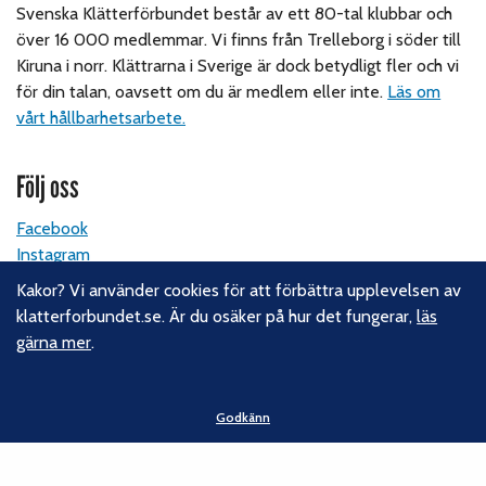
Svenska Klätterförbundet består av ett 80-tal klubbar och
över 16 000 medlemmar. Vi finns från Trelleborg i söder till
Kiruna i norr. Klättrarna i Sverige är dock betydligt fler och vi
för din talan, oavsett om du är medlem eller inte.
Läs om
vårt hållbarhetsarbete.
Följ oss
Facebook
Instagram
Linkedin
Kakor? Vi använder cookies för att förbättra upplevelsen av
Nyhetsbrev
klatterforbundet.se. Är du osäker på hur det fungerar,
läs
gärna mer
.
Kontakt
Svenska Klätterförbundet
Godkänn
Gotlandsgatan 46
116 65 Stockholm