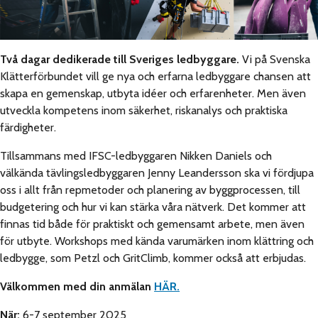
Två dagar dedikerade till Sveriges ledbyggare.
Vi på Svenska
Klätterförbundet vill ge nya och erfarna ledbyggare chansen att
skapa en gemenskap, utbyta idéer och erfarenheter. Men även
utveckla kompetens inom säkerhet, riskanalys och praktiska
färdigheter.
Tillsammans med IFSC-ledbyggaren Nikken Daniels och
välkända tävlingsledbyggaren Jenny Leandersson ska vi fördjupa
oss i allt från repmetoder och planering av byggprocessen, till
budgetering och hur vi kan stärka våra nätverk. Det kommer att
finnas tid både för praktiskt och gemensamt arbete, men även
för utbyte. Workshops med kända varumärken inom klättring och
ledbygge, som Petzl och GritClimb, kommer också att erbjudas.
Välkommen med din anmälan
HÄR.
När:
6-7 september 2025