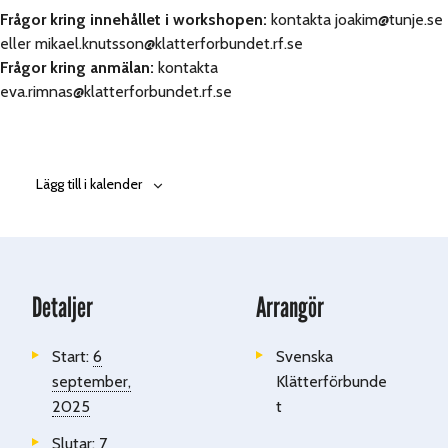
Frågor kring innehållet i workshopen:
kontakta joakim@tunje.se
eller mikael.knutsson@klatterforbundet.rf.se
Frågor kring anmälan:
kontakta
eva.rimnas@klatterforbundet.rf.se
Lägg till i kalender
Detaljer
Arrangör
Start:
6
Svenska
september,
Klätterförbunde
2025
t
Slutar:
7