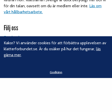
för din talan, oavsett om du är medlem eller inte.
Läs om
vårt hållbarhetsarbete.
Följ oss
Facebook
Kakor? Vi använder cookies för att förbättra upplevelsen av
Instagram
klatterforbundet.se. Är du osäker på hur det fungerar,
läs
Linkedin
gärna mer
.
Nyhetsbrev
Kontakt
Godkänn
Svenska Klätterförbundet
Gotlandsgatan 46
116 65 Stockholm
E-post:
kansliet@klatterforbundet.rf.se
Övriga kontaktuppgifter