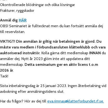
Okontrollerade blödningar och olika lösningar
Frakturer, ryggskador
Anmäl dig
HÄR
OBS! Seminariet är fulltecknat men du kan fortsätt anmäla dej
till reservlistan.
VIKTIGT! Din anmälan är giltig när betalningen är gjord. Du
måste vara medlem i förbundsansluten klätterklubb och vara
auktoriserad instruktör
. Kolla gärna ditt medlemskap
INNAN
du
anmäler dej. Nytt år 2023 glöm inte att uppdatera ditt
medlemsskap.
Detta seminarium ger en aktiv licens t.o.m
2026
år
.
Tack!
Sista inbetalningsdag är 25 januari 2023. Ingen återbetalning vid
avbokning efter anmälningstidens slut.
Har du frågor? Hör av dej till
eva.rimnas@klatterforbundet.rf.se.