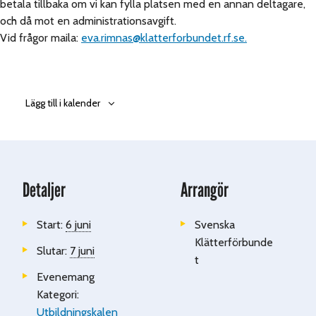
betala tillbaka om vi kan fylla platsen med en annan deltagare,
och då mot en administrationsavgift.
Vid frågor maila:
eva.rimnas@klatterforbundet.rf.se.
Lägg till i kalender
Detaljer
Arrangör
Start:
6 juni
Svenska
Klätterförbunde
Slutar:
7 juni
t
Evenemang
Kategori:
Utbildningskalen