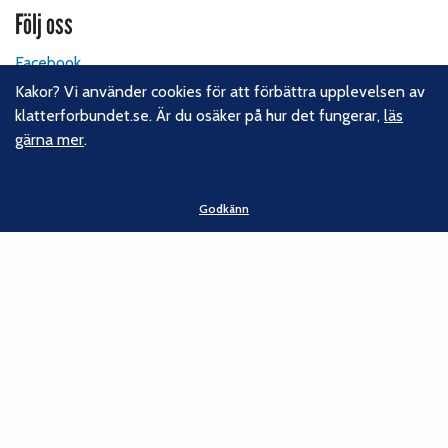
Följ oss
Facebook
Instagram
Kakor? Vi använder cookies för att förbättra upplevelsen av
Linkedin
klatterforbundet.se. Är du osäker på hur det fungerar,
läs
Nyhetsbrev
gärna mer
.
Kontakt
Godkänn
Svenska Klätterförbundet
Gotlandsgatan 46
116 65 Stockholm
E-post:
kansliet@klatterforbundet.rf.se
Övriga kontaktuppgifter