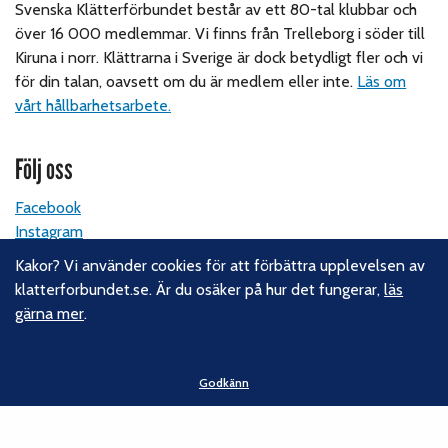
Svenska Klätterförbundet består av ett 80-tal klubbar och
över 16 000 medlemmar. Vi finns från Trelleborg i söder till
Kiruna i norr. Klättrarna i Sverige är dock betydligt fler och vi
för din talan, oavsett om du är medlem eller inte.
Läs om
vårt hållbarhetsarbete.
Följ oss
Facebook
Instagram
Linkedin
Kakor? Vi använder cookies för att förbättra upplevelsen av
Nyhetsbrev
klatterforbundet.se. Är du osäker på hur det fungerar,
läs
gärna mer
.
Kontakt
Svenska Klätterförbundet
Godkänn
Gotlandsgatan 46
116 65 Stockholm