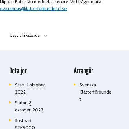
klippa i Bohuslän meddelas senare. Vid frågor maila:
eva.rimnas@klatterforbundet.rf.se
Lägg till i kalender
Detaljer
Arrangör
Start:
1 oktober,
Svenska
2022
Klätterförbunde
t
Slutar:
2
oktober, 2022
Kostnad:
SEK5000