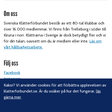
Om oss
Svenska Klätterförbundet består av ett 80-tal klubbar och
över 16 000 medlemmar. Vi finns från Trelleborg i söder till
Kiruna i norr. Klättrarna i Sverige är dock betydligt fler och vi
för din talan, oavsett om du är medlem eller inte.
Läs om
vårt hållbarhetsarbete.
Följ oss
Facebook
Instagram
Linkedin
Kakor? Vi använder cookies för att förbättra upplevelsen av
Nyhetsbrev
klatterforbundet.se. Är du osäker på hur det fungerar,
läs
gärna mer
.
Kontakt