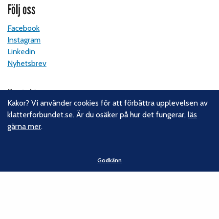
Följ oss
Facebook
Instagram
Linkedin
Nyhetsbrev
Kontakt
Kakor? Vi använder cookies för att förbättra upplevelsen av
Svenska Klätterförbundet
klatterforbundet.se. Är du osäker på hur det fungerar,
läs
Gotlandsgatan 46
gärna mer
.
116 65 Stockholm
E-post:
kansliet@klatterforbundet.rf.se
Godkänn
Övriga kontaktuppgifter