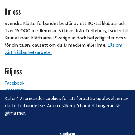
Om oss
Svenska Klätterförbundet består av ett 80-tal klubbar och
över 16 000 medlemmar. Vi finns från Trelleborg i söder till
Kiruna i norr. Klättrarna i Sverige är dock betydligt fler och vi
för din talan, oavsett om du är medlem eller inte.
Läs om
vårt hållbarhetsarbete.
Följ oss
Facebook
Instagram
Linkedin
Kakor? Vi använder cookies för att förbättra upplevelsen av
Nyhetsbrev
klatterforbundet.se. Är du osäker på hur det fungerar,
läs
gärna mer
.
Kontakt
Godkänn