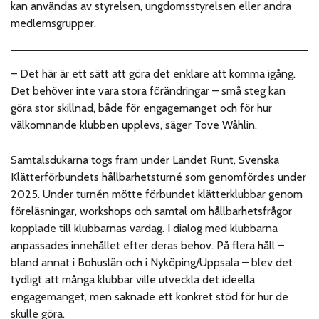
kan användas av styrelsen, ungdomsstyrelsen eller andra
medlemsgrupper.
– Det här är ett sätt att göra det enklare att komma igång.
Det behöver inte vara stora förändringar – små steg kan
göra stor skillnad, både för engagemanget och för hur
välkomnande klubben upplevs, säger Tove Wåhlin.
Samtalsdukarna togs fram under Landet Runt, Svenska
Klätterförbundets hållbarhetsturné som genomfördes under
2025. Under turnén mötte förbundet klätterklubbar genom
föreläsningar, workshops och samtal om hållbarhetsfrågor
kopplade till klubbarnas vardag. I dialog med klubbarna
anpassades innehållet efter deras behov. På flera håll –
bland annat i Bohuslän och i Nyköping/Uppsala – blev det
tydligt att många klubbar ville utveckla det ideella
engagemanget, men saknade ett konkret stöd för hur de
skulle göra.