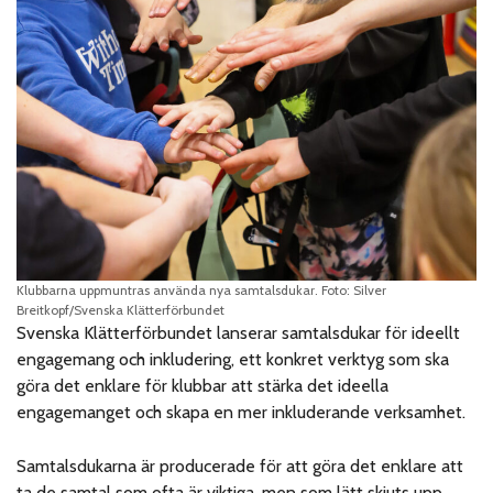
Klubbarna uppmuntras använda nya samtalsdukar. Foto: Silver
Breitkopf/Svenska Klätterförbundet
Svenska Klätterförbundet lanserar samtalsdukar för ideellt
engagemang och inkludering, ett konkret verktyg som ska
göra det enklare för klubbar att stärka det ideella
engagemanget och skapa en mer inkluderande verksamhet.
Samtalsdukarna är producerade för att göra det enklare att
ta de samtal som ofta är viktiga, men som lätt skjuts upp.