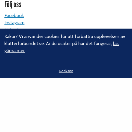
Följ oss
Facebook
Instagram
Linkedin
Kakor? Vi använder cookies för att förbättra upplevelsen av
Nyhetsbrev
klatterforbundet.se. Är du osäker på hur det fungerar,
läs
gärna mer
.
Kontakt
Svenska Klätterförbundet
Godkänn
Gotlandsgatan 46
116 65 Stockholm
E-post:
kansliet@klatterforbundet.rf.se
Övriga kontaktuppgifter