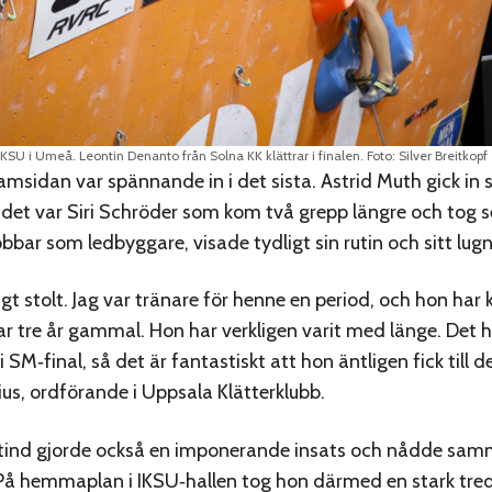
SU i Umeå. Leontin Denanto från Solna KK klättrar i finalen. Foto: Silver Breitkopf
amsidan var spännande in i det sista. Astrid Muth gick in 
 det var Siri Schröder som kom två grepp längre och tog se
bbar som ledbyggare, visade tydligt sin rutin och sitt lug
igt stolt. Jag var tränare för henne en period, och hon har 
r tre år gammal. Hon har verkligen varit med länge. Det h
i SM‑final, så det är fantastiskt att hon äntligen fick till d
ius, ordförande i Uppsala Klätterklubb.
stind gjorde också en imponerande insats och nådde sa
På hemmaplan i IKSU‑hallen tog hon därmed en stark tred