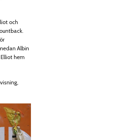
liot och
countback.
ör
, medan Albin
 Elliot hem
visning,