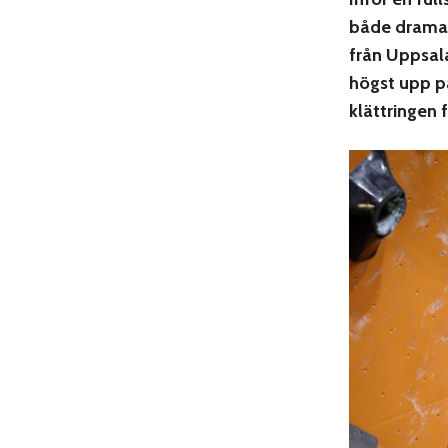
både dramati
från Uppsala
högst upp på
klättringen 