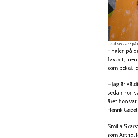
Lead SM 2026 på IK
Finalen på d
favorit, men
som också jo
– Jag är väld
sedan hon va
året hon var 
Henrik Gezel
Smilla Skar
som Astrid. 