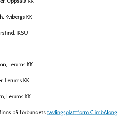
der, Uppsala KK
th, Kvibergs KK
arstind, IKSU
ksson, Lerums KK
er, Lerums KK
ern, Lerums KK
t finns på förbundets
tävlingsplattform ClimbAlong
.