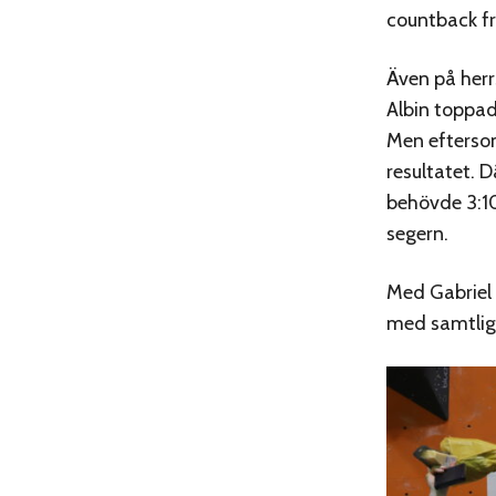
countback fr
Även på herrs
Albin toppad
Men eftersom
resultatet. D
behövde 3:10
segern.
Med Gabriel 
med samtliga