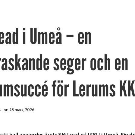
ead i Umeå – en
raskande seger och en
umsuccé för Lerums K
on 28 mars, 2026
lsatt hall avgjordes årets SM Lead på IKSU i Umeå. Final