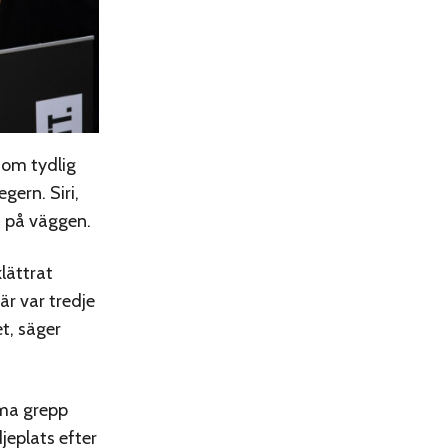
som tydlig
gern. Siri,
n på väggen.
klättrat
är var tredje
et, säger
mma grepp
jeplats efter