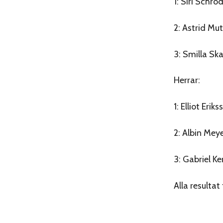
1: Siri Schrö
2: Astrid Mu
3: Smilla Sk
Herrar:
1: Elliot Eri
2: Albin Mey
3: Gabriel K
Alla resulta