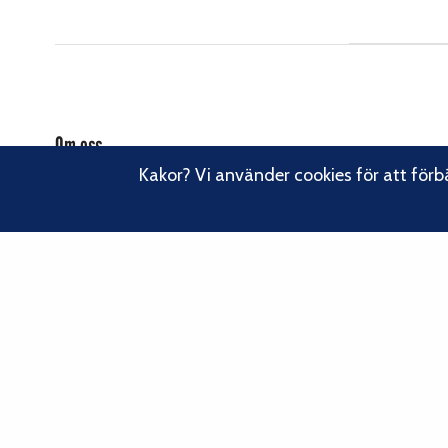
Om oss
Kakor? Vi använder cookies för att förb
Svenska Klätterförbundet består av ett 80-tal klubbar och över
16 000 medlemmar. Vi finns från Trelleborg i söder till Kiruna i
norr. Klättrarna i Sverige är dock betydligt fler och vi för din
Läs om vårt
talan, oavsett om du är medlem eller inte.
hållbarhetsarbete.