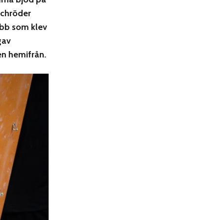
Schröder
ubb som klev
gav
en hemifrån.