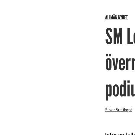
ALLMÄN NYHET
SM L
över
podi
Silver Breitkopf
Inför en ful