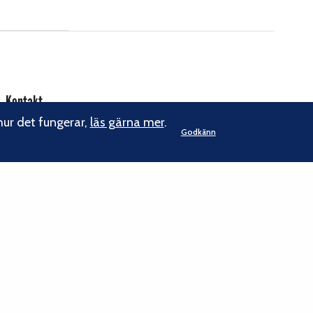
Kontakt
hur det fungerar,
läs gärna mer
.
Godkänn
Svenska Klätterförbundet
Gotlandsgatan 46
116 65 Stockholm
kansliet@klatterforbundet.rf.se
E-post:
Övriga kontaktuppgifter