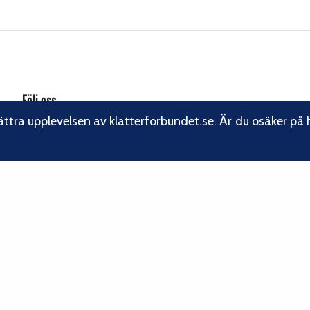
Följ oss
ättra upplevelsen av klatterforbundet.se. Är du osäker på 
Facebook
Instagram
Linkedin
Nyhetsbrev