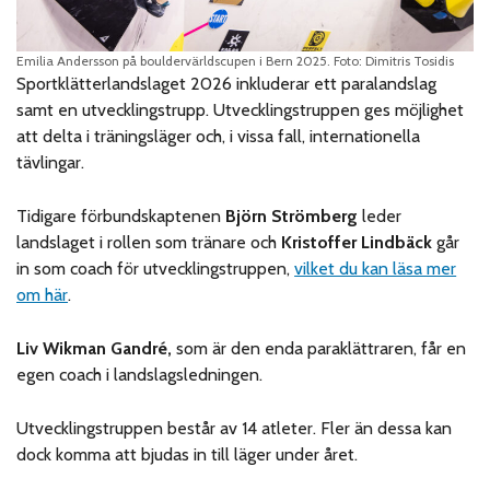
Emilia Andersson på bouldervärldscupen i Bern 2025. Foto: Dimitris Tosidis
Sportklätterlandslaget 2026 inkluderar ett paralandslag
samt en utvecklingstrupp. Utvecklingstruppen ges möjlighet
att delta i träningsläger och, i vissa fall, internationella
tävlingar.
Tidigare förbundskaptenen
Björn Strömberg
leder
landslaget i rollen som tränare och
Kristoffer Lindbäck
går
in som coach för utvecklingstruppen,
vilket du kan läsa mer
om här
.
Liv Wikman Gandré,
som är den enda paraklättraren, får en
egen coach i landslagsledningen.
Utvecklingstruppen består av 14 atleter. Fler än dessa kan
dock komma att bjudas in till läger under året.