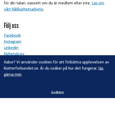
för din talan, oavsett om du är medlem eller inte.
Läs om
vårt hållbarhetsarbete.
Följ oss
Facebook
Instagram
Linkedin
Nyhetsbrev
Kakor? Vi använder cookies för att förbättra upplevelsen av
Kontakt
klatterforbundet.se. Är du osäker på hur det fungerar,
läs
gärna mer
.
Svenska Klätterförbundet
Gotlandsgatan 46
116 65 Stockholm
Godkänn
E-post:
kansliet@klatterforbundet.rf.se
Övriga kontaktuppgifter