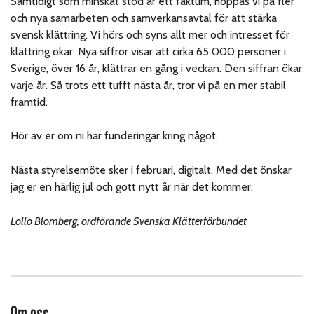
Samtidigt som minskat stöd är ett faktum, hoppas vi på fler
och nya samarbeten och samverkansavtal för att stärka
svensk klättring. Vi hörs och syns allt mer och intresset för
klättring ökar. Nya siffror visar att cirka 65 000 personer i
Sverige, över 16 år, klättrar en gång i veckan. Den siffran ökar
varje år. Så trots ett tufft nästa år, tror vi på en mer stabil
framtid.
Hör av er om ni har funderingar kring något.
Nästa styrelsemöte sker i februari, digitalt. Med det önskar
jag er en härlig jul och gott nytt år när det kommer.
Lollo Blomberg, ordförande Svenska Klätterförbundet
Om oss