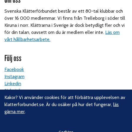
Svenska Klätterförbundet består av ett 80-tal klubbar och
över 16 000 medlemmar. Vi finns från Trelleborg i söder till
Kiruna i norr. Klättrarna i Sverige är dock betydligt fler och vi
för din talan, oavsett om du är medlem eller inte.
Läs om
vårt hållbarhetsarbete.
Följ oss
Facebook
Instagram
Linkedin
Nyhetsbrev
Kakor? Vi använder cookies för att förbättra upplevelsen av
klatterforbundet.se. Är du osäker på hur det fungerar,
läs
Kontakt
gärna mer
.
Svenska Klätterförbundet
Gotlandsgatan 46
Godkänn