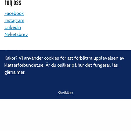
Följ oss
Facebook
Instagram
Linkedin
Nyhetsbrev
Kontakt
Kakor? Vi använder cookies för att förbättra upplevelsen av
Svenska Klätterförbundet
klatterforbundet.se. Är du osäker på hur det fungerar,
läs
Gotlandsgatan 46
gärna mer
.
116 65 Stockholm
E-post:
kansliet@klatterforbundet.rf.se
Godkänn
Övriga kontaktuppgifter