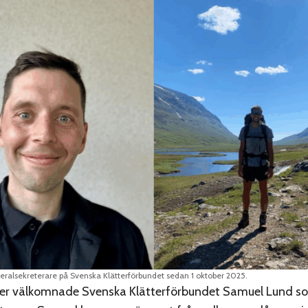
ralsekreterare på Svenska Klätterförbundet sedan 1 oktober 2025.
ber välkomnade Svenska Klätterförbundet Samuel Lund s