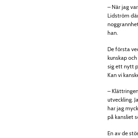
– När jag va
Lidström där
noggrannhet 
han.
De första ve
kunskap och 
sig ett nytt 
Kan vi kansk
– Klättringe
utveckling. 
har jag myck
på kansliet 
En av de stör