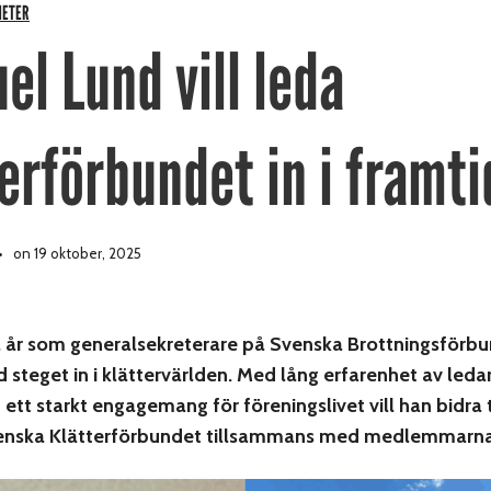
HETER
l Lund vill leda
erförbundet in i framt
on 19 oktober, 2025
 år som generalsekreterare på Svenska Brottningsförbu
steget in i klättervärlden. Med lång erfarenhet av led
 ett starkt engagemang för föreningslivet vill han bidra ti
enska Klätterförbundet tillsammans med medlemmarna