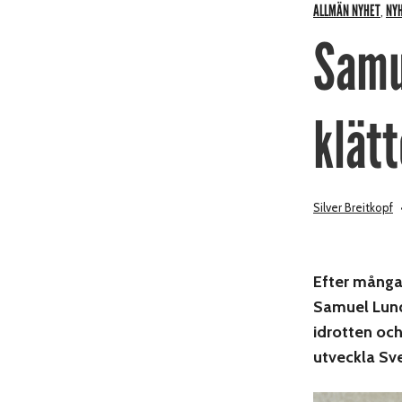
ALLMÄN NYHET
NY
,
Samue
klätt
Silver Breitkopf
Efter många
Samuel Lund 
idrotten och
utveckla Sv