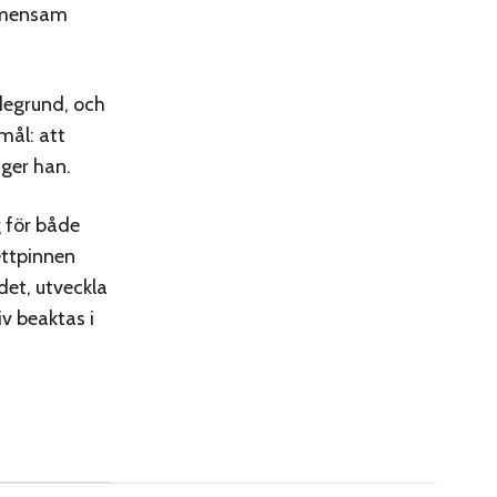
gemensam
degrund, och
mål: att
äger han.
 för både
ettpinnen
det, utveckla
v beaktas i