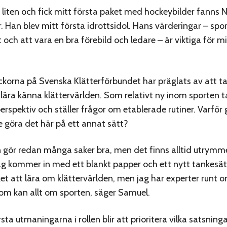
r liten och fick mitt första paket med hockeybilder fanns N
. Han blev mitt första idrottsidol. Hans värderingar – sp
och att vara en bra förebild och ledare – är viktiga för mi
ckorna på Svenska Klätterförbundet har präglats av att ta t
lära känna klättervärlden. Som relativt ny inom sporten 
perspektiv och ställer frågor om etablerade rutiner. Varför 
e göra det här på ett annat sätt?
n gör redan många saker bra, men det finns alltid utrymm
Jag kommer in med ett blankt papper och ett nytt tankesätt
et att lära om klättervärlden, men jag har experter runt 
som kan allt om sporten, säger Samuel.
sta utmaningarna i rollen blir att prioritera vilka satsnin