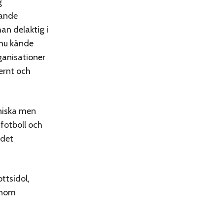
g
tande
han delaktig i
 nu kände
ganisationer
ernt och
nniska men
fotboll och
ndet
ttsidol,
 inom