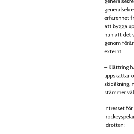
generalsekre
generalsekre
erfarenhet fr
att bygga up
han att det 
genom föränd
externt.
– Klättring 
uppskattar o
skidåkning, m
stämmer väl 
Intresset fö
hockeyspelar
idrotten: