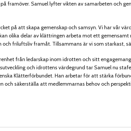
a på framöver. Samuel lyfter vikten av samarbeten och 
ycket på att skapa gemenskap och samsyn. Vi har vår vär
kan olika delar av klättringen arbeta mot ett gemensamt 
n och friluftsliv framåt. Tillsammans är vi som starkast, s
renhet från ledarskap inom idrotten och sitt engagemang
sutveckling och idrottens värdegrund tar Samuel nu staf
enska Klätterförbundet. Han arbetar för att stärka förbun
n och säkerställa att medlemmarnas behov och perspekti