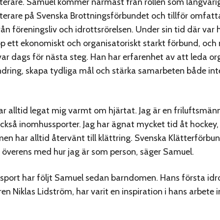
terare. Samuel kommer närmast från rollen som långvari
terare på Svenska Brottningsförbundet och tillför omfat
ån föreningsliv och idrottsrörelsen. Under sin tid där var 
p ett ekonomiskt och organisatoriskt starkt förbund, och
var dags för nästa steg. Han har erfarenhet av att leda or
ring, skapa tydliga mål och stärka samarbeten både int
har alltid legat mig varmt om hjärtat. Jag är en friluftsmä
ckså inomhussporter. Jag har ägnat mycket tid åt hockey, 
en har alltid återvänt till klättring. Svenska Klätterförbu
överens med hur jag är som person, säger Samuel.
r sport har följt Samuel sedan barndomen. Hans första idro
en Niklas Lidström, har varit en inspiration i hans arbete