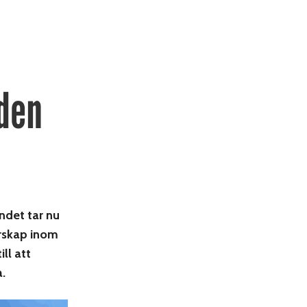
iden
ndet tar nu
arskap inom
ll att
.