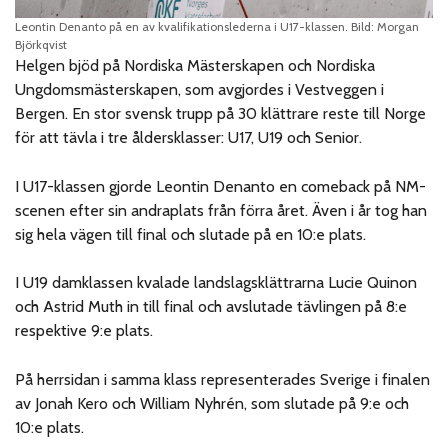
Leontin Denanto på en av kvalifikationslederna i U17-klassen. Bild: Morgan
Björkqvist
Helgen bjöd på Nordiska Mästerskapen och Nordiska
Ungdomsmästerskapen, som avgjordes i Vestveggen i
Bergen. En stor svensk trupp på 30 klättrare reste till Norge
för att tävla i tre åldersklasser: U17, U19 och Senior.
I U17-klassen gjorde Leontin Denanto en comeback på NM-
scenen efter sin andraplats från förra året. Även i år tog han
sig hela vägen till final och slutade på en 10:e plats.
I U19 damklassen kvalade landslagsklättrarna Lucie Quinon
och Astrid Muth in till final och avslutade tävlingen på 8:e
respektive 9:e plats.
På herrsidan i samma klass representerades Sverige i finalen
av Jonah Kero och William Nyhrén, som slutade på 9:e och
10:e plats.