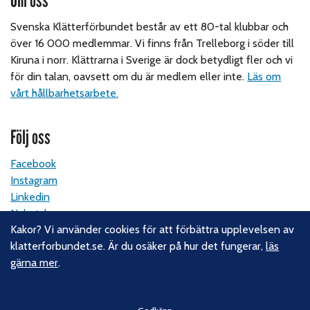
Om oss
Svenska Klätterförbundet består av ett 80-tal klubbar och
över 16 000 medlemmar. Vi finns från Trelleborg i söder till
Kiruna i norr. Klättrarna i Sverige är dock betydligt fler och vi
för din talan, oavsett om du är medlem eller inte.
Läs om
vårt hållbarhetsarbete.
Följ oss
Facebook
Instagram
Linkedin
Nyhetsbrev
Kakor? Vi använder cookies för att förbättra upplevelsen av
klatterforbundet.se. Är du osäker på hur det fungerar,
läs
Kontakt
gärna mer
.
Svenska Klätterförbundet
Gotlandsgatan 46