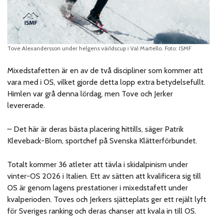
Tove Alexandersson under helgens världscup i Val Martello. Foto: ISMF
Mixedstafetten är en av de två discipliner som kommer att
vara med i OS, vilket gjorde detta lopp extra betydelsefullt.
Himlen var grå denna lördag, men Tove och Jerker
levererade.
– Det här är deras bästa placering hittills, säger Patrik
Kleveback-Blom, sportchef på Svenska Klätterförbundet.
Totalt kommer 36 atleter att tävla i skidalpinism under
vinter-OS 2026 i Italien. Ett av sätten att kvalificera sig till
OS är genom lagens prestationer i mixedstafett under
kvalperioden. Toves och Jerkers sjätteplats ger ett rejält lyft
för Sveriges ranking och deras chanser att kvala in till OS.