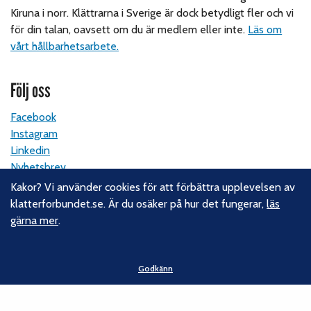
Kiruna i norr. Klättrarna i Sverige är dock betydligt fler och vi
för din talan, oavsett om du är medlem eller inte.
Läs om
vårt hållbarhetsarbete.
Följ oss
Facebook
Instagram
Linkedin
Nyhetsbrev
Kakor? Vi använder cookies för att förbättra upplevelsen av
klatterforbundet.se. Är du osäker på hur det fungerar,
läs
Kontakt
gärna mer
.
Svenska Klätterförbundet
Gotlandsgatan 46
Godkänn
116 65 Stockholm
E-post:
kansliet@klatterforbundet.rf.se