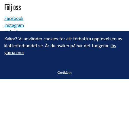
Följ oss
Facebook
Instagram
Linkedin
Kakor? Vi använder cookies för att förbättra upplevelsen av
Nyhetsbrev
klatterforbundet.se. Är du osäker på hur det fungerar,
läs
gärna mer
.
Kontakt
Svenska Klätterförbundet
Godkänn
Gotlandsgatan 46
116 65 Stockholm
E-post:
kansliet@klatterforbundet.rf.se
Övriga kontaktuppgifter