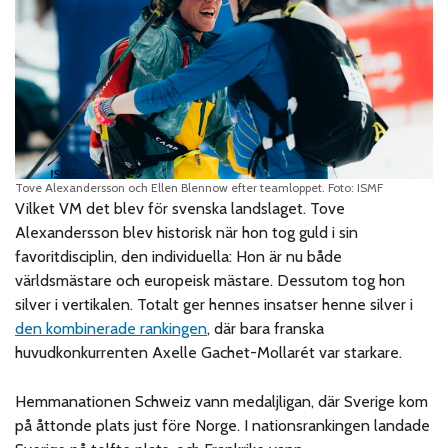
Tove Alexandersson och Ellen Blennow efter teamloppet. Foto: ISMF
Vilket VM det blev för svenska landslaget. Tove
Alexandersson blev historisk när hon tog guld i sin
favoritdisciplin, den individuella: Hon är nu både
världsmästare och europeisk mästare. Dessutom tog hon
silver i vertikalen. Totalt ger hennes insatser henne silver i
den kombinerade rankingen
, där bara franska
huvudkonkurrenten Axelle Gachet-Mollarét var starkare.
Hemmanationen Schweiz vann medaljligan, där Sverige kom
på åttonde plats just före Norge. I nationsrankingen landade