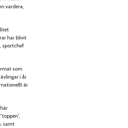
mn vardera,
litet
ar har blivit
, sportchef
ormat som
ävlingar i år
rnationellt är
 här
 ”toppen”,
p, samt