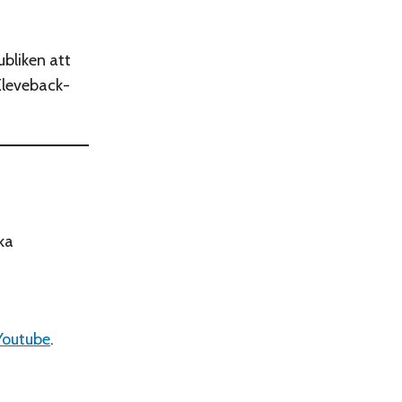
ubliken att
 Kleveback-
ka
Youtube
.