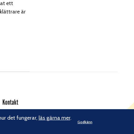
at ett
klättrare är
Kontakt
Svenska Klätterförbundet
hur det fungerar,
läs gärna mer
.
Gotlandsgatan 46
Godkänn
116 65 Stockholm