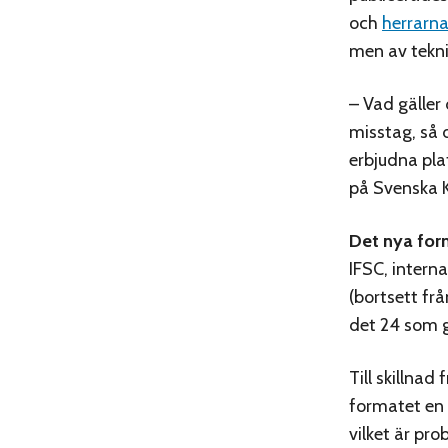
och
herrarn
men av teknis
– Vad gäller 
misstag, så d
erbjudna pla
på Svenska K
Det nya for
IFSC, interna
(bortsett frå
det 24 som g
Till skillnad
formatet en 
vilket är pr