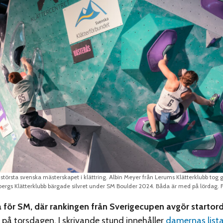
största svenska mästerskapet i klättring. Albin Meyer från Lerums Klätterklubb tog 
bergs Klätterklubb bärgade silvret under SM Boulder 2024. Båda är med på lördag. 
a för SM, där rankingen från Sverigecupen avgör startor
 på torsdagen. I skrivande stund innehåller
damernas list