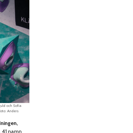
guld och Sofia
Foto: Anders
dningen,
a
41 namn