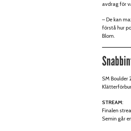
avdrag för v
– De kan max 
förstå hur po
Blom.
Snabbin
SM Boulder 
Klätterförbu
STREAM
:
Finalen str
Semin går en