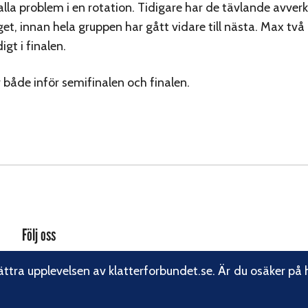
 alla problem i en rotation. Tidigare har de tävlande avverk
et, innan hela gruppen har gått vidare till nästa. Max två 
gt i finalen.
r både inför semifinalen och finalen.
Följ oss
Facebook
ättra upplevelsen av klatterforbundet.se. Är du osäker på 
Instagram
Linkedin