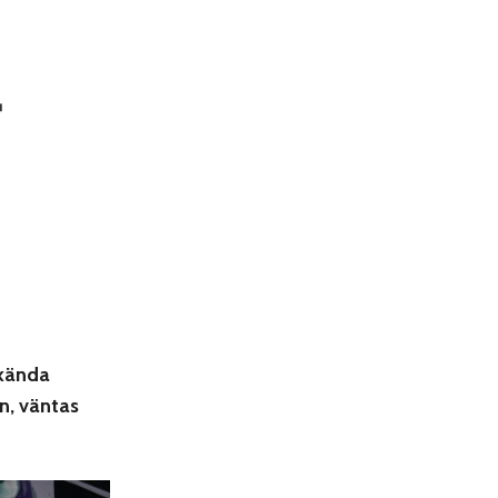
–
 kända
n, väntas