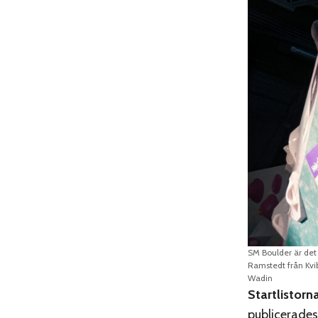
SM Boulder är det 
Ramstedt från Kvi
Wadin
Startlistorn
publicerades