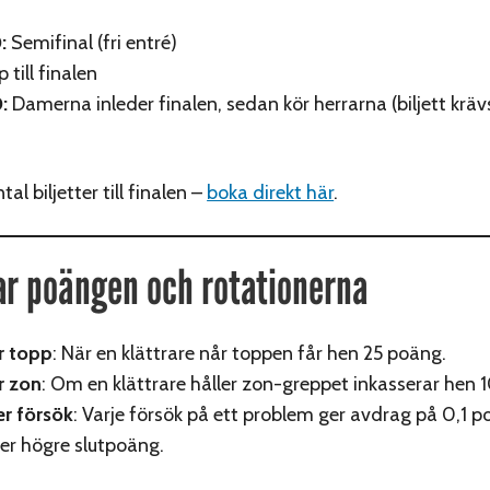
:
Semifinal (fri entré)
 till finalen
:
Damerna inleder finalen, sedan kör herrarna (biljett kräv
al biljetter till finalen –
boka direkt här
.
ar poängen och rotationerna
r topp
: När en klättrare når toppen får hen 25 poäng.
r zon
: Om en klättrare håller zon-greppet inkasserar hen 
er försök
: Varje försök på ett problem ger avdrag på 0,1 p
er högre slutpoäng.