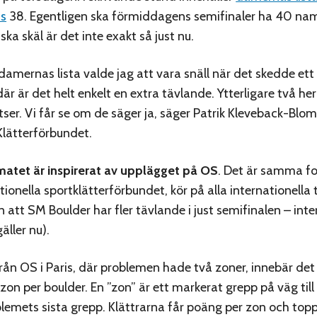
as
38. Egentligen ska förmiddagens semifinaler ha 40 na
ka skäl är det inte exakt så just nu.
damernas lista valde jag att vara snäll när det skedde ett 
är är det helt enkelt en extra tävlande. Ytterligare två herr
tser. Vi får se om de säger ja, säger Patrik Kleveback-Blom
lätterförbundet.
matet är inspirerat av upplägget på OS
. Det är samma f
tionella sportklätterförbundet, kör på alla internationella t
n att SM Boulder har fler tävlande i just semifinalen – inte
äller nu).
 från OS i Paris, där problemen hade två zoner, innebär det
zon per boulder. En ”zon” är ett markerat grepp på väg till
oblemets sista grepp. Klättrarna får poäng per zon och top