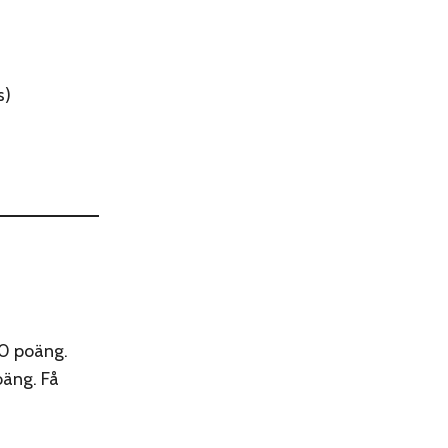
s)
10 poäng.
oäng. Få