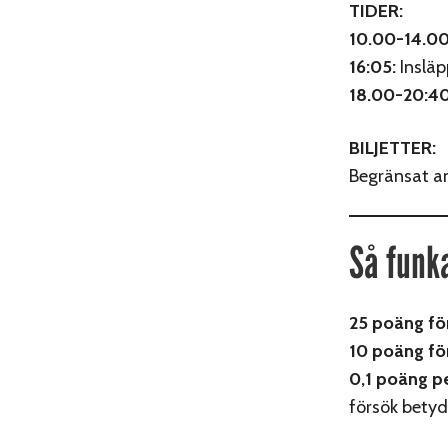
TIDER:
10.00-14.00
16:05:
Insläpp
18.00-20:40
BILJETTER:
Begränsat ant
Så funk
25 poäng fö
10 poäng fö
0,1 poäng p
försök betyd