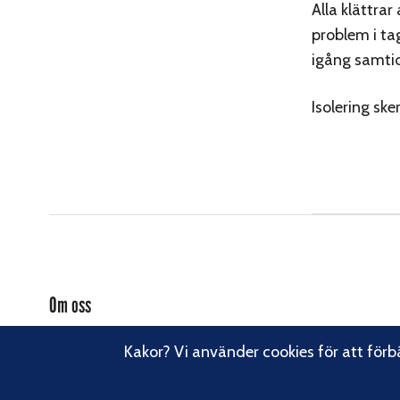
Alla klättrar
problem i tag
igång samtidi
Isolering ske
Om oss
Svenska Klätterförbundet består av ett 80-tal klubbar och över
Kakor? Vi använder cookies för att förb
16 000 medlemmar. Vi finns från Trelleborg i söder till Kiruna i
norr. Klättrarna i Sverige är dock betydligt fler och vi för din