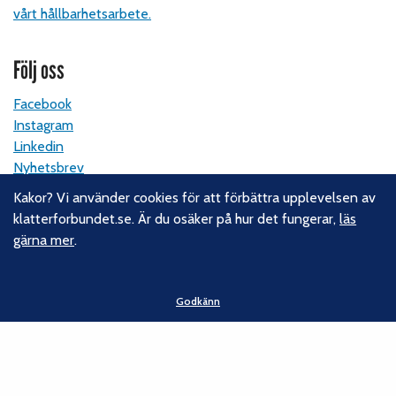
vårt hållbarhetsarbete.
Följ oss
Facebook
Instagram
Linkedin
Nyhetsbrev
Kakor? Vi använder cookies för att förbättra upplevelsen av
Kontakt
klatterforbundet.se. Är du osäker på hur det fungerar,
läs
gärna mer
.
Svenska Klätterförbundet
Gotlandsgatan 46
116 65 Stockholm
Godkänn
E-post:
kansliet@klatterforbundet.rf.se
Övriga kontaktuppgifter