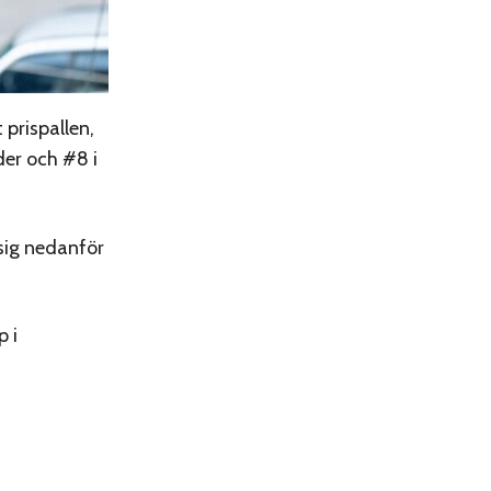
prispallen,
der och #8 i
 sig nedanför
 i