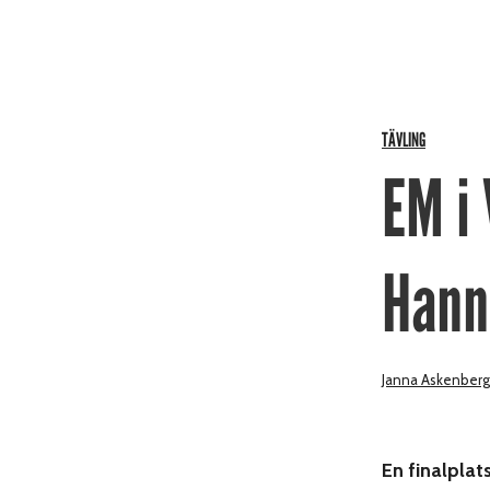
TÄVLING
EM i 
Hann
Janna Askenberg
En finalplat