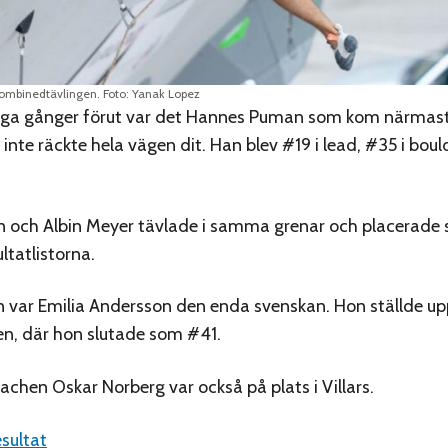
ombinedtävlingen. Foto: Yanak Lopez
a gånger förut var det Hannes Puman som kom närmast 
inte räckte hela vägen dit. Han blev #19 i lead, #35 i boul
son och Albin Meyer tävlade i samma grenar och placerade
ltatlistorna.
var Emilia Andersson den enda svenskan. Hon ställde upp
n, där hon slutade som #41.
chen Oskar Norberg var också på plats i Villars.
sultat