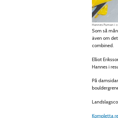
Hannes Puman i c
Som så mång
även om det 
combined.
Elliot Eriks
Hannes i resu
På damsidan 
bouldergrene
Landslagscoa
Kompletta re