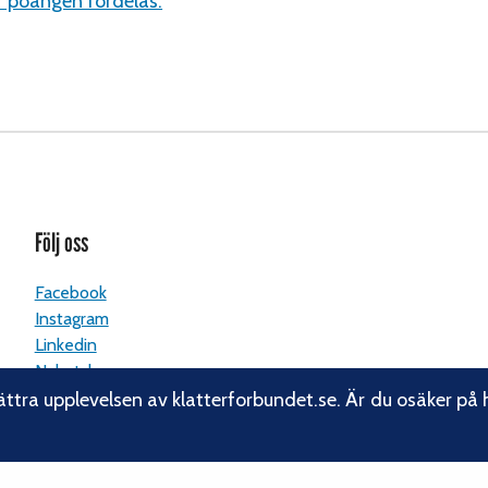
ur poängen fördelas.
Följ oss
Facebook
Instagram
Linkedin
Nyhetsbrev
ättra upplevelsen av klatterforbundet.se. Är du osäker på 