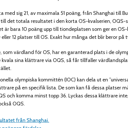
a med sig 21, av maximala 51 poäng, från Shanghai till B
 till det totala resultatet i den korta OS-kvalserien, OQS-s
t är bara 10 poäng upp till tiondeplatsen som ger en OS-k
 eller 12 platser till OS. Exakt hur många det blir beror på 
e, som värdland för OS, har en garanterad plats i de olymp
e kvala sina klättrare via OQS, så får tillfaller värdlands
ället.
ionella olympiska kommittén (IOC) kan dela ut en ”universa
ättrare på en specifik lista. De som kan få dessa platser m
S och komma minst topp 36. Lyckas dessa klättrare inte, t
 också OQS.
sultatet från Shanghai.