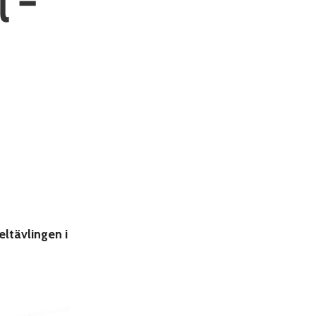
t –
ltävlingen i