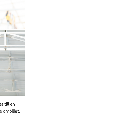
 till en
e omöjligt.