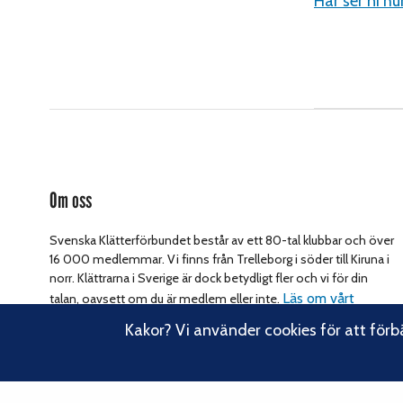
Här ser ni h
Om oss
Svenska Klätterförbundet består av ett 80-tal klubbar och över
16 000 medlemmar. Vi finns från Trelleborg i söder till Kiruna i
norr. Klättrarna i Sverige är dock betydligt fler och vi för din
Läs om vårt
talan, oavsett om du är medlem eller inte.
hållbarhetsarbete.
Kakor? Vi använder cookies för att förb