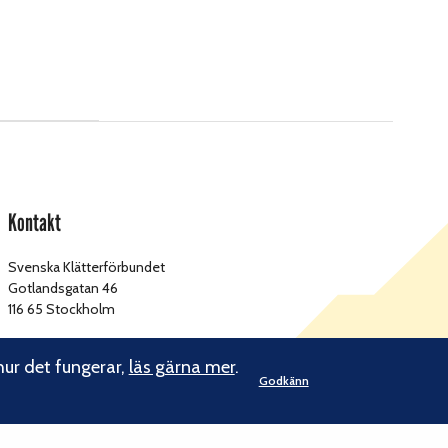
Kontakt
Svenska Klätterförbundet
Gotlandsgatan 46
116 65 Stockholm
kansliet@klatterforbundet.rf.se
E-post:
hur det fungerar,
läs gärna mer
.
Övriga kontaktuppgifter
Godkänn