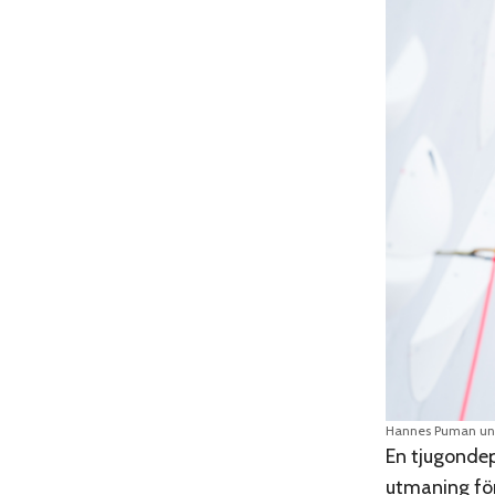
Hannes Puman und
En tjugondepl
utmaning för