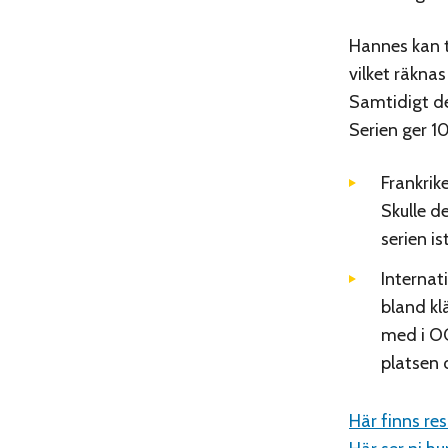
Hannes kan t
vilket räknas
Samtidigt de
Serien ger 10
Frankrik
Skulle d
serien ist
Internat
bland kl
med i OQ
platsen
Här finns re