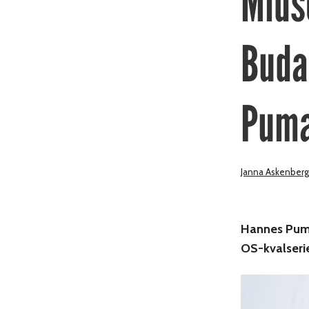
Mids
Buda
Pum
Janna Askenberg
Hannes Puman
OS-kvalserie