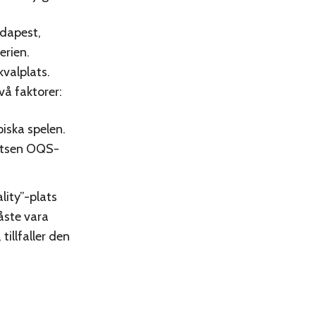
udapest,
erien.
valplats.
två faktorer:
iska spelen.
platsen OQS-
lity”-plats
åste vara
illfaller den