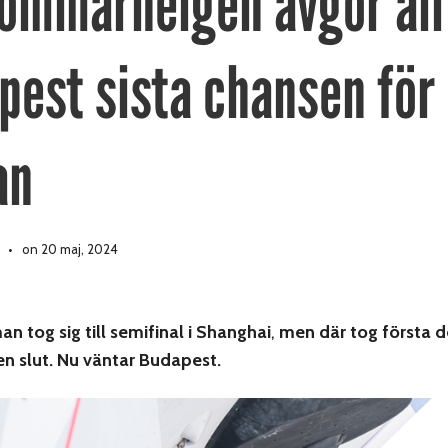
ommarhelgen avgör all
pest sista chansen för
an
on 20 maj, 2024
 tog sig till semifinal i Shanghai
,
men där tog första de
n slut.
Nu väntar Budapest.