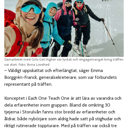
Samarbetet med Girls Get Higher var lyckat och engagemanget kring träffen
var stort. Foto: Anna Lovehed
– Väldigt uppskattat och efterlängtat, säger Emma
Borggrén-Franck, generalsekreterare, som var förbundets
representant på träffen.
Konceptet i Each One Teach One är att lära av varandra och
dela erfarenheter inom gruppen. Bland de omkring 30
tjejerna i Storulvån fanns stor bredd av erfarenheter och
åldrar, både nybörjare som aldrig hade satt på stighudar och
riktigt rutinerade toppturare. Med på träffen var också tre