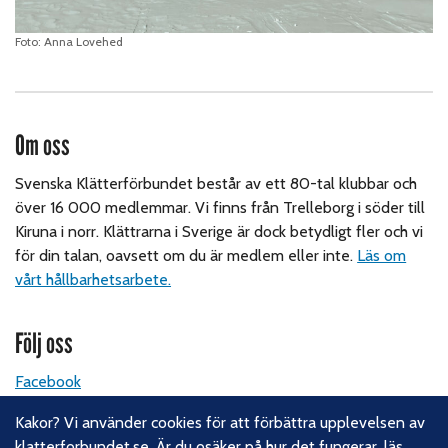
Foto: Anna Lovehed
Om oss
Svenska Klätterförbundet består av ett 80-tal klubbar och
över 16 000 medlemmar. Vi finns från Trelleborg i söder till
Kiruna i norr. Klättrarna i Sverige är dock betydligt fler och vi
för din talan, oavsett om du är medlem eller inte.
Läs om
vårt hållbarhetsarbete.
Följ oss
Facebook
Instagram
Kakor? Vi använder cookies för att förbättra upplevelsen av
Linkedin
klatterforbundet.se. Är du osäker på hur det fungerar,
läs