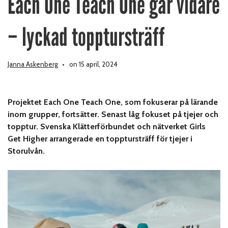
Each One Teach One går vidare
– lyckad topptursträff
Janna Askenberg
on 15 april, 2024
Projektet Each One Teach One, som fokuserar på lärande
inom grupper, fortsätter. Senast låg fokuset på tjejer och
topptur. Svenska Klätterförbundet och nätverket Girls
Get Higher arrangerade en topptursträff för tjejer i
Storulvån.