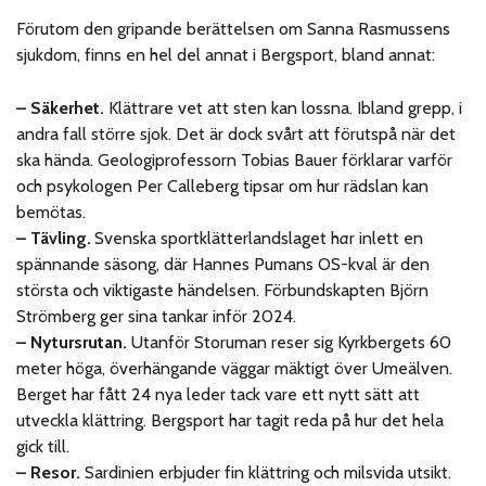
Förutom den gripande berättelsen om Sanna Rasmussens
sjukdom, finns en hel del annat i Bergsport, bland annat:
– Säkerhet.
Klättrare vet att sten kan lossna. Ibland grepp, i
andra fall större sjok. Det är dock svårt att förutspå när det
ska hända. Geologiprofessorn Tobias Bauer förklarar varför
och psykologen Per Calleberg tipsar om hur rädslan kan
bemötas.
–
Tävling.
Svenska sportklätterlandslaget h
a
r inlett en
spännande säsong, där Hannes Pumans OS-kval är den
största och viktigaste händelsen. Förbundskapten Björn
Strömberg ger sina tankar inför 2024.
–
Nytursrutan.
Utanför Storuman reser sig Kyrkbergets 60
meter höga, överhängande väggar mäktigt över Umeälven.
Berget har fått 24 nya leder tack vare ett nytt sätt att
utveckla klättring. Bergsport har tagit reda på hur det hela
gick till.
– Resor.
Sardinien erbjuder fin klättring och milsvida utsikt.