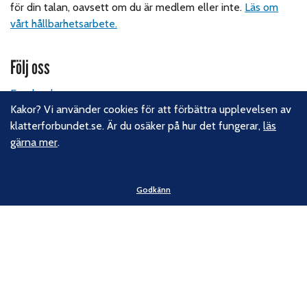
för din talan, oavsett om du är medlem eller inte.
Läs om
vårt hållbarhetsarbete.
Följ oss
Facebook
Kakor? Vi använder cookies för att förbättra upplevelsen av
Instagram
klatterforbundet.se. Är du osäker på hur det fungerar,
läs
Linkedin
gärna mer
.
Nyhetsbrev
Kontakt
Godkänn
Svenska Klätterförbundet
Gotlandsgatan 46
116 65 Stockholm
E-post:
kansliet@klatterforbundet.rf.se
Övriga kontaktuppgifter