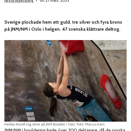
Janna Askenberg
on 27 mars, 2023
Sverige plockade hem ett guld, tre silver och fyra brons
på JNM/NM i Oslo i helgen. 47 svenska klättrare deltog.
Hedda Norell tog silver på JNM Boulder i Oslo. Foto: Marcus Kern
JNM/NM i bouldering hade över 300 deltagare, då de norska