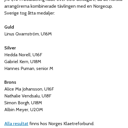
arrangörerna kombinerade tävlingen med en Norgecup.
Sverige tog åtta medaljer:
Guld
Linus Qvarnström, U16M
Silver
Hedda Norell, U16F
Gabriel Kern, U18M
Hannes Puman, senior M
Brons
Alice Ma Johansson, U16F
Nathalie Vendsalu, U18F
Simon Borgh, U18M
Albin Meyer, U20M
Alla resultat
finns hos Norges Klaetreforbund.