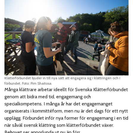
Klätterförbundet bjuder in till nya sätt att engagera sig i klättringen och i
förbundet. Foto: Pim Shaitosa
Många klättrare arbetar ideellt för Svenska Klätterförbundet
genom att bidra med tid, engagemang och
specialkompetens. I många år har det engagemanget
organiserats i kommittéform, men nu är det dags för ett nytt
upplägg. Förbundet inför nya former för engagemang i en tid
när såväl svensk klättring som klätterförbundet växer.
Behovet ser annorlunda ut nu än förr.