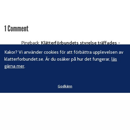
1 Comment
Pingback:
Klätterförbundets styrelse träffades -
Lollo Blomberg kommenterar
Kakor? Vi använder cookies för att förbättra upplevelsen av
klatterforbundet.se. Är du osäker på hur det fungerar,
läs
gärna mer
.
Godkänn