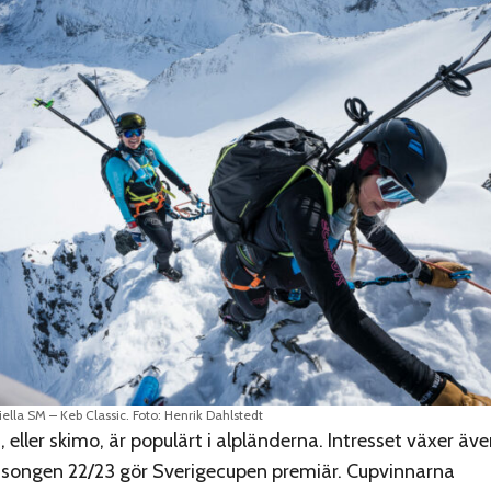
ciella SM – Keb Classic. Foto: Henrik Dahlstedt
 eller skimo, är populärt i alpländerna. Intresset växer äve
äsongen 22/23 gör Sverigecupen premiär. Cupvinnarna