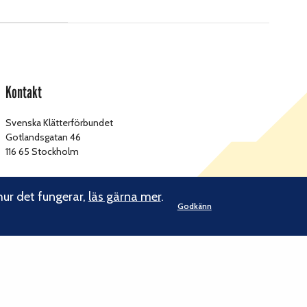
Kontakt
Svenska Klätterförbundet
Gotlandsgatan 46
116 65 Stockholm
kansliet@klatterforbundet.rf.se
E-post:
hur det fungerar,
läs gärna mer
.
Övriga kontaktuppgifter
Godkänn