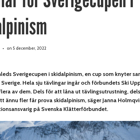
alpinism
on 5 december, 2022
inleds Sverigecupen i skidalpinism, en cup som knyter 
i Sverige. Hela sju tävlingar ingår och förbundets Ski Up
flera av dem. Dels för att låna ut tävlingsutrustning, del
l att ännu fler får prova skidalpinism, säger Janna Holmqvi
onsansvarig på Svenska Klätterförbundet.