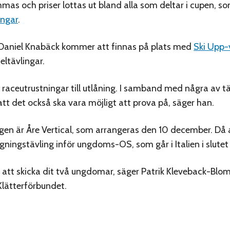
s och priser lottas ut bland alla som deltar i cupen, s
ingar
.
 Daniel Knabäck kommer att finnas på plats med
Ski Upp
eltävlingar.
vi raceutrustningar till utlåning. I samband med några av t
tt det också ska vara möjligt att prova på, säger han.
ngen är Åre Vertical, som arrangeras den 10 december. Då
gningstävling inför ungdoms-OS, som går i Italien i slutet 
r att skicka dit två ungdomar, säger Patrik Kleveback-Blo
lätterförbundet.