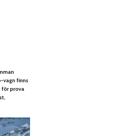
samman
p-vagn finns
s för prova
st,