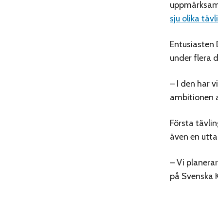
uppmärksamma
sju olika tävl
Entusiasten
under flera d
– I den har 
ambitionen a
Första tävli
även en utta
– Vi planera
på Svenska K