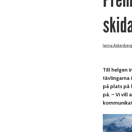
skid
Janna Askenberg
Till helgen 
tävlingarna 
på plats på 
på. – Vi vil
kommunikati