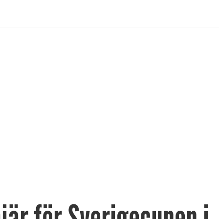
iär för Sverigecupen i