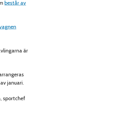
om
består av
-vagnen
ävlingarna är
 arrangeras
av januari.
m, sportchef