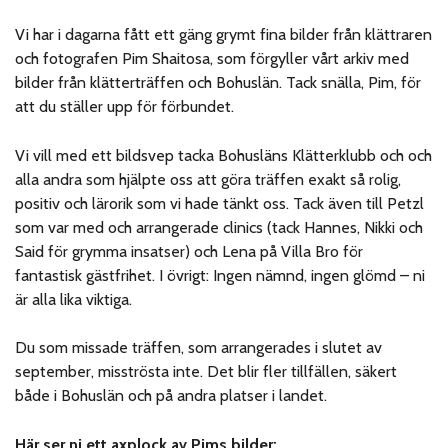
Vi har i dagarna fått ett gäng grymt fina bilder från klättraren
och fotografen Pim Shaitosa, som förgyller vårt arkiv med
bilder från klätterträffen och Bohuslän. Tack snälla, Pim, för
att du ställer upp för förbundet.
Vi vill med ett bildsvep tacka Bohusläns Klätterklubb och och
alla andra som hjälpte oss att göra träffen exakt så rolig,
positiv och lärorik som vi hade tänkt oss. Tack även till Petzl
som var med och arrangerade clinics (tack Hannes, Nikki och
Said för grymma insatser) och Lena på Villa Bro för
fantastisk gästfrihet. I övrigt: Ingen nämnd, ingen glömd – ni
är alla lika viktiga.
Du som missade träffen, som arrangerades i slutet av
september, misströsta inte. Det blir fler tillfällen, säkert
både i Bohuslän och på andra platser i landet.
Här ser ni ett axplock av Pims bilder: