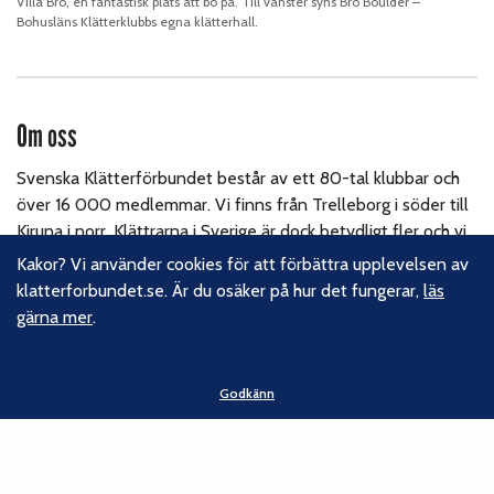
Villa Bro, en fantastisk plats att bo på. Till vänster syns Bro Boulder –
Bohusläns Klätterklubbs egna klätterhall.
Om oss
Svenska Klätterförbundet består av ett 80-tal klubbar och
över 16 000 medlemmar. Vi finns från Trelleborg i söder till
Kiruna i norr. Klättrarna i Sverige är dock betydligt fler och vi
för din talan, oavsett om du är medlem eller inte.
Läs om
Kakor? Vi använder cookies för att förbättra upplevelsen av
vårt hållbarhetsarbete.
klatterforbundet.se. Är du osäker på hur det fungerar,
läs
gärna mer
.
Följ oss
Godkänn
Facebook
Instagram
Linkedin
Nyhetsbrev