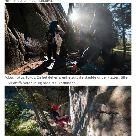
Nikki in action – på marknivå.
Fokus, fokus, fokus. En hel del erfarenhetsutbyte skedde under klätterträffen
– lyx att få nörda in sig med 70 likasinnade.