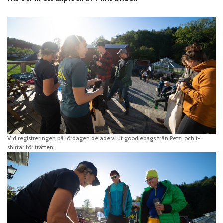
Vid registreringen på lördagen delade vi ut goodiebags från Petzl och t-
shirtar för träffen.