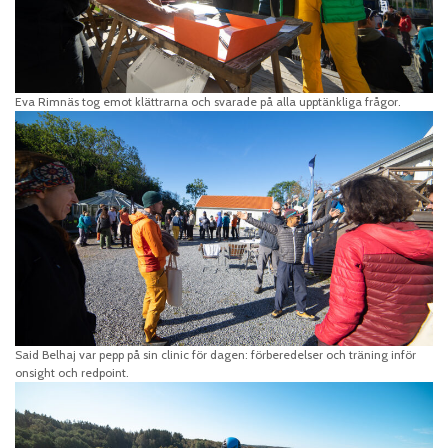
Eva Rimnäs tog emot klättrarna och svarade på alla upptänkliga frågor.
Said Belhaj var pepp på sin clinic för dagen: förberedelser och träning inför
onsight och redpoint.