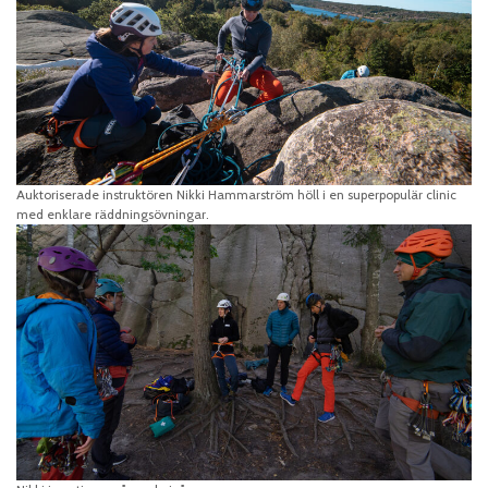
Auktoriserade instruktören Nikki Hammarström höll i en superpopulär clinic
med enklare räddningsövningar.