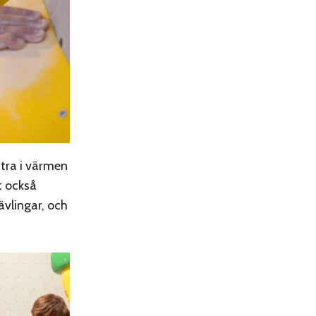
ttra i värmen
t också
ävlingar, och