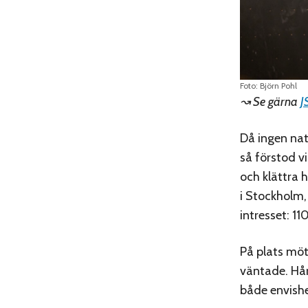
Foto: Björn Pohl
↝ Se gärna
J
Då ingen nat
så förstod vi
och klättra 
i Stockholm, 
intresset: 1
På plats mö
väntade. Hår
både envishe