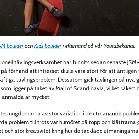
SM boulder
och
Kids boulder
i efterhand på vår Youtubekanal.
ionell tävlingsverksamhet har funnits sedan senaste JSM-
 på förhand att intresset skulle vara stort för att äntligen 
häftiga tävlingsproblem. Dessutom gick tävlingen på ny
som ligger på taket av Mall of Scandinavia, vilket säkert bi
10 anmälda är mycket.
ttes ungdomarna av stor variation i de utmanande probl
da problem till trots var humöret på topp och klättrarna 
t och stor kreativitet kring hur de tacklade utmaningarna