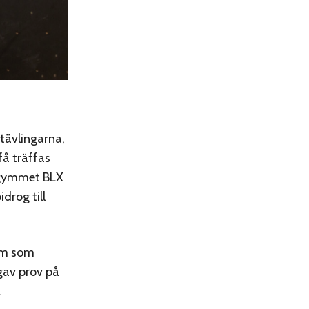
tävlingarna,
få träffas
a gymmet BLX
drog till
em som
gav prov på
.