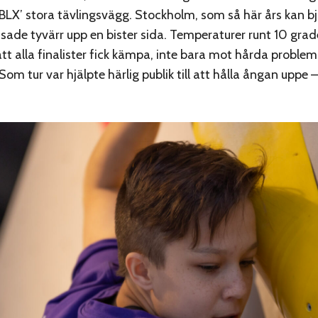
LX’ stora tävlingsvägg. Stockholm, som så här års kan bj
isade tyvärr upp en bister sida. Temperaturer runt 10 grade
att alla finalister fick kämpa, inte bara mot hårda proble
om tur var hjälpte härlig publik till att hålla ångan uppe –