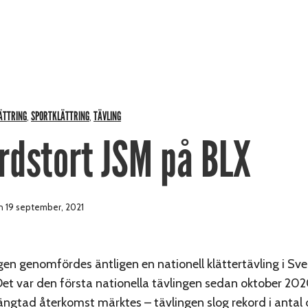
ÄTTRING
SPORTKLÄTTRING
TÄVLING
,
,
rdstort JSM på BLX
 19 september, 2021
en genomfördes äntligen en nationell klättertävling i Sver
Det var den första nationella tävlingen sedan oktober 202
längtad återkomst märktes – tävlingen slog rekord i antal 