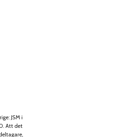
ige: JSM i
0. Att det
deltagare,