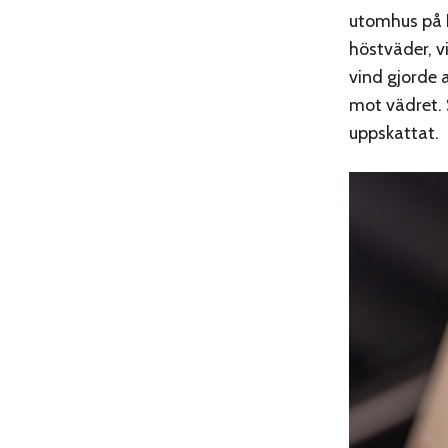
utomhus på B
höstväder, v
vind gjorde 
mot vädret. S
uppskattat.