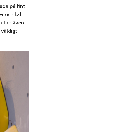
uda på fint
r och kall
m utan även
 väldigt