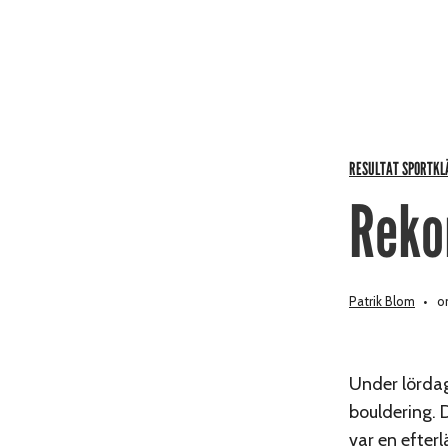
RESULTAT SPORTKL
Reko
Patrik Blom
on
Under lördag
bouldering. 
var en efter