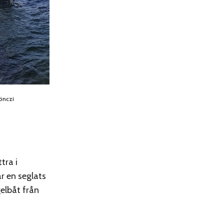
Gönczi
tra i
är en seglats
elbåt från