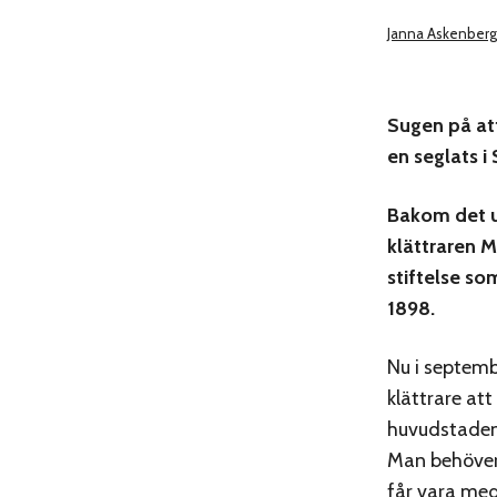
Janna Askenberg
Sugen på at
en seglats 
Bakom det u
klättraren M
stiftelse so
1898.
Nu i septemb
klättrare att
huvudstadens
Man behöver
får vara med