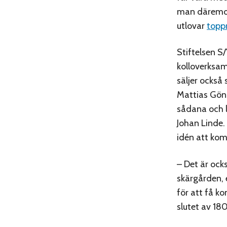
man däremot
utlovar
toppr
Stiftelsen S/
kolloverksa
säljer också s
Mattias Gönc
sådana och 
Johan Linde
idén att kom
– Det är ocks
skärgården, e
för att få k
slutet av 18