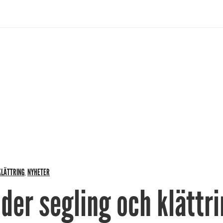
KLÄTTRING
NYHETER
,
der segling och klättr