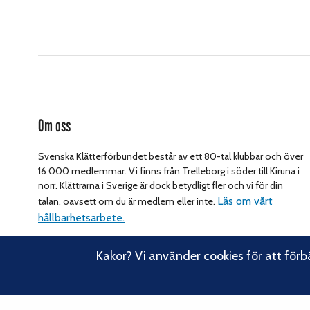
Om oss
Svenska Klätterförbundet består av ett 80-tal klubbar och över
16 000 medlemmar. Vi finns från Trelleborg i söder till Kiruna i
norr. Klättrarna i Sverige är dock betydligt fler och vi för din
Läs om vårt
talan, oavsett om du är medlem eller inte.
hållbarhetsarbete.
Kakor? Vi använder cookies för att förb