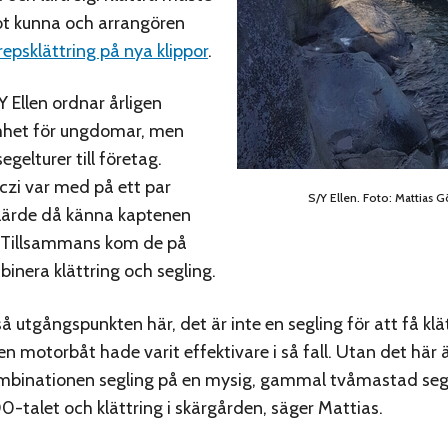
 kunna och arrangören
epsklättring på nya klippor
.
Y Ellen ordnar årligen
mhet för ungdomar, men
egelturer till företag.
zi var med på ett par
S/Y Ellen. Foto: Mattias 
lärde då känna kaptenen
. Tillsammans kom de på
binera klättring och segling.
å utgångspunkten här, det är inte en segling för att få klät
n motorbåt hade varit effektivare i så fall. Utan det här 
ombinationen segling på en mysig, gammal tvåmastad seg
00-talet och klättring i skärgården, säger Mattias.