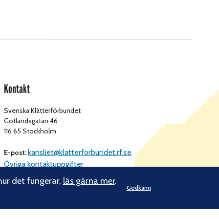
Kontakt
Svenska Klätterförbundet
Gotlandsgatan 46
116 65 Stockholm
kansliet@klatterforbundet.rf.se
E-post:
Övriga kontaktuppgifter
hur det fungerar,
läs gärna mer
.
Godkänn