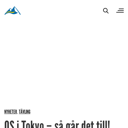
NYHETER
TÄVLING
,
OS i Tokyo – så går det till!