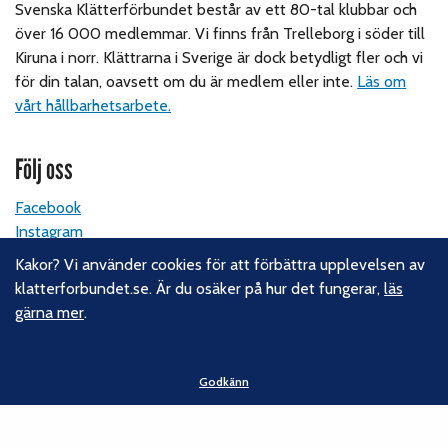
Svenska Klätterförbundet består av ett 80-tal klubbar och
över 16 000 medlemmar. Vi finns från Trelleborg i söder till
Kiruna i norr. Klättrarna i Sverige är dock betydligt fler och vi
för din talan, oavsett om du är medlem eller inte.
Läs om
vårt hållbarhetsarbete.
Följ oss
Facebook
Instagram
Linkedin
Kakor? Vi använder cookies för att förbättra upplevelsen av
Nyhetsbrev
klatterforbundet.se. Är du osäker på hur det fungerar,
läs
gärna mer
.
Kontakt
Svenska Klätterförbundet
Godkänn
Gotlandsgatan 46
116 65 Stockholm