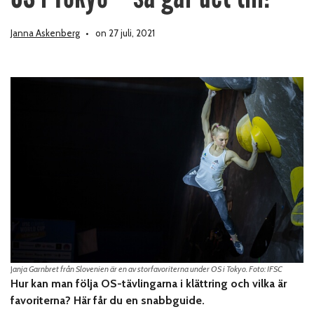
Janna Askenberg
on 27 juli, 2021
J
anja Garnbret från Slovenien är en av storfavoriterna under OS i Tokyo. Foto: IFSC
Hur kan man följa OS-tävlingarna i klättring och vilka är
favoriterna? Här får du en snabbguide.