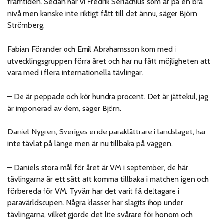
framtiden. Sedan har vi Fredrik Serlachius som är på en bra
nivå men kanske inte riktigt fått till det ännu, säger Björn
Strömberg.
Fabian Förander och Emil Abrahamsson kom med i
utvecklingsgruppen förra året och har nu fått möjligheten att
vara med i flera internationella tävlingar.
– De är peppade och kör hundra procent. Det är jättekul, jag
är imponerad av dem, säger Björn.
Daniel Nygren, Sveriges ende paraklättrare i landslaget, har
inte tävlat på länge men är nu tillbaka på väggen.
– Daniels stora mål för året är VM i september, de här
tävlingarna är ett sätt att komma tillbaka i matchen igen och
förbereda för VM. Tyvärr har det varit få deltagare i
paravärldscupen. Några klasser har slagits ihop under
tävlingarna, vilket gjorde det lite svårare för honom och