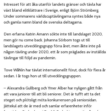
Intresset för att åka utanför landets gränser och tävla har
växt bland elitklättrare i Sverige, enligt Björn Strömberg.
Under sommarens världscuptävlingarna syntes både nya
och gamla namn bland de svenska deltagarna.
Den erfarna Katrin Amann sökte inte till landslaget 2020,
men gör nu come back. Johanna Sörbom togs ut till
landslagets utvecklingsgrupp förra året, men åkte inte på
någon tävling under 2020, ett år som präglades av inställda
tävlingar till följd av pandemin.
Tove Wåhlin har tävlat internationellt förut, dock för flera år
sedan. I år togs hon ut till utvecklingsgruppen.
– Alexandra Gullberg och Ymer Alber har nyligen gått från
att vara juniorer till att bli seniorer. Det är tufft att ta det
steget och plötsligt möta konkurrensen på seniorsidan.
Jättekul att de är med och samlar erfarenheter inför