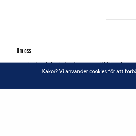
Om oss
Svenska Klätterförbundet består av ett 80-tal klubbar och över
16 000 medlemmar. Vi finns från Trelleborg i söder till Kiruna i
Kakor? Vi använder cookies för att förb
norr. Klättrarna i Sverige är dock betydligt fler och vi för din
Läs om vårt
talan, oavsett om du är medlem eller inte.
hållbarhetsarbete.