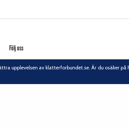
Följ oss
Facebook
ättra upplevelsen av klatterforbundet.se. Är du osäker på 
Instagram
Linkedin
Nyhetsbrev