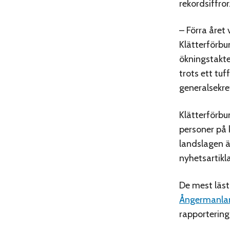
rekordsiffror
– Förra året
Klätterförbu
ökningstakte
trots ett tu
generalsekr
Klätterförbu
personer på 
landslagen 
nyhetsartikl
De mest läst
Ångermanla
rapportering 