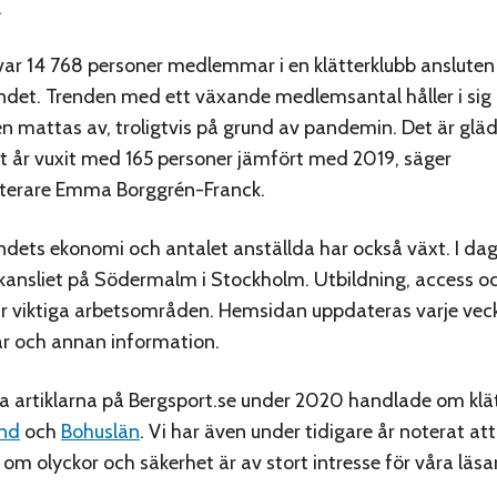
.
 var 14 768 personer medlemmar i en klätterklubb ansluten 
ndet. Trenden med ett växande medlemsantal håller i si
n mattas av, troligtvis på grund av pandemin. Det är gläd
fft år vuxit med 165 personer jämfört med 2019, säger
eterare Emma Borggrén-Franck.
ndets ekonomi och antalet anställda har också växt. I dag
kansliet på Södermalm i Stockholm. Utbildning, access o
är viktiga arbetsområden. Hemsidan uppdateras varje ve
ar och annan information.
a artiklarna på Bergsport.se under 2020 handlade om klät
nd
och
Bohuslän
. Vi har även under tidigare år noterat att
om olyckor och säkerhet är av stort intresse för våra läsa