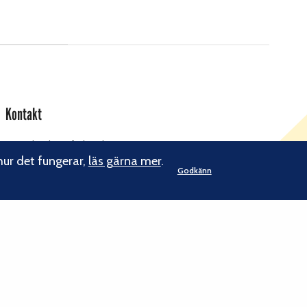
Kontakt
Svenska Klätterförbundet
Gotlandsgatan 46
hur det fungerar,
läs gärna mer
.
Godkänn
116 65 Stockholm
kansliet@klatterforbundet.rf.se
E-post:
Övriga kontaktuppgifter