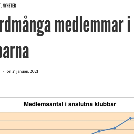
T
NYHETER
,
rdmånga medlemmar i
barna
on 21 januari, 2021