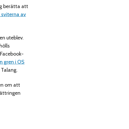
g berätta att
i sviterna av
en uteblev.
hölls
r Facebook-
en gren i OS
 Talang.
en om att
lättringen