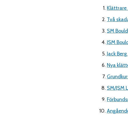
Klättrare
Två skada
SM Boulde
JSM Boul
Jack Berg
Nya klätt
Grundkurs
SM/JSM L
Förbund
Angående