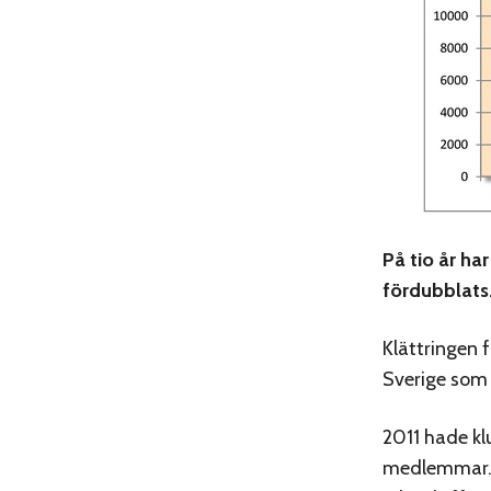
På tio år h
fördubblats.
Klättringen f
Sverige som v
2011 hade kl
medlemmar. F