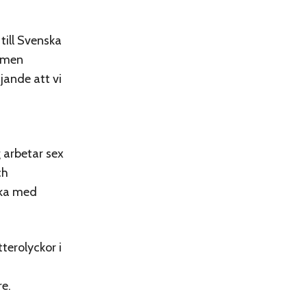
till Svenska
g men
jande att vi
 arbetar sex
ch
cka med
terolyckor i
re.