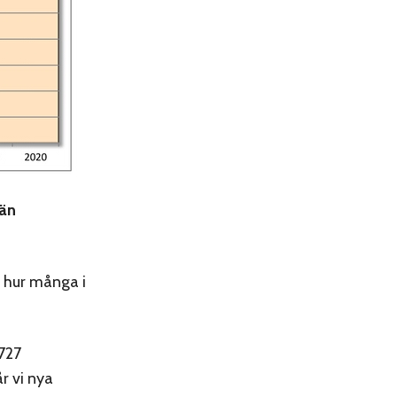
 än
i hur många i
 727
r vi nya