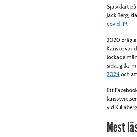
Självklart p
Jack Berg, k
covid-19
.
2020 präglad
Kanske var d
lockade mång
sida, gilla-
2024
och at
Ett Facebook
länsstyrelse
vid Kullaberg
Mest lä