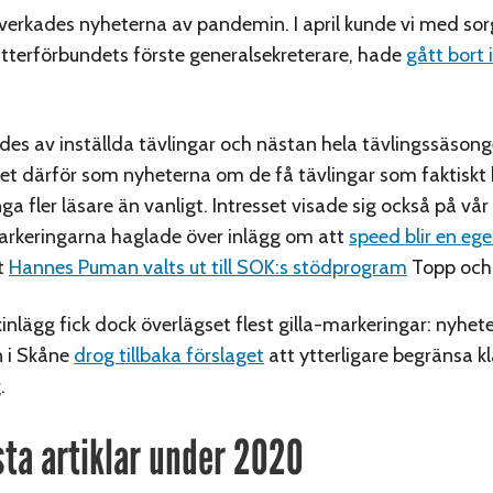
åverkades nyheterna av pandemin. I april kunde vi med sor
lätterförbundets förste generalsekreterare, hade
gått bort 
es av inställda tävlingar och nästan hela tävlingssäsong
et därför som nyheterna om de få tävlingar som faktiskt 
a fler läsare än vanligt. Intresset visade sig också på vå
markeringarna haglade över inlägg om att
speed blir en eg
t
Hannes Puman valts ut till SOK:s stödprogram
Topp och
inlägg fick dock överlägset flest gilla-markeringar: nyhet
n i Skåne
drog tillbaka förslaget
att ytterligare begränsa k
.
sta artiklar under 2020