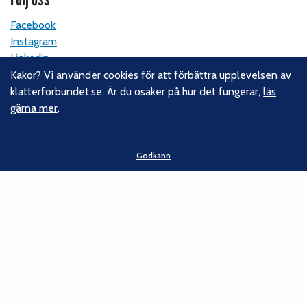
Facebook
Instagram
Linkedin
Nyhetsbrev
Kakor? Vi använder cookies för att förbättra upplevelsen av
klatterforbundet.se. Är du osäker på hur det fungerar,
läs
gärna mer
.
Kontakt
Svenska Klätterförbundet
Godkänn
Gotlandsgatan 46
116 65 Stockholm
E-post:
kansliet@klatterforbundet.rf.se
Övriga kontaktuppgifter