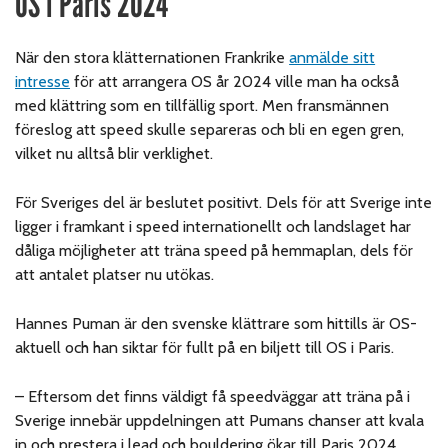
OS i Paris 2024
När den stora klätternationen Frankrike
anmälde sitt
intresse
för att arrangera OS år 2024 ville man ha också
med klättring som en tillfällig sport. Men fransmännen
föreslog att speed skulle separeras och bli en egen gren,
vilket nu alltså blir verklighet.
För Sveriges del är beslutet positivt. Dels för att Sverige inte
ligger i framkant i speed internationellt och landslaget har
dåliga möjligheter att träna speed på hemmaplan, dels för
att antalet platser nu utökas.
Hannes Puman är den svenske klättrare som hittills är OS-
aktuell och han siktar för fullt på en biljett till OS i Paris.
– Eftersom det finns väldigt få speedväggar att träna på i
Sverige innebär uppdelningen att Pumans chanser att kvala
in och prestera i lead och bouldering ökar till Paris 2024,