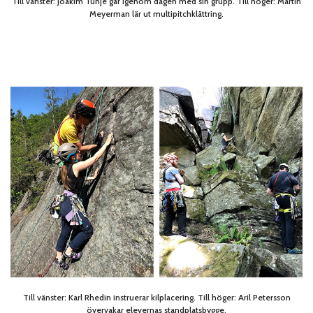
Till vänster: Joakim Tunje går igenom dagen med sin grupp. Till höger: Martin
Meyerman lär ut multipitchklättring.
Till vänster: Karl Rhedin instruerar kilplacering. Till höger: Aril Petersson
övervakar elevernas standplatsbygge.