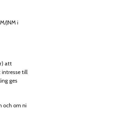
NM/JNM i
r) att
ntresse till
ling ges
n och om ni