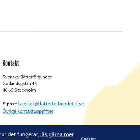
Kontakt
Svenska Klätterförbundet
Gotlandsgatan 46
116 65 Stockholm
kansliet@klatterforbundet.rf.se
E-post:
Övriga kontaktuppgifter
hur det fungerar,
läs gärna mer
.
Godkänn