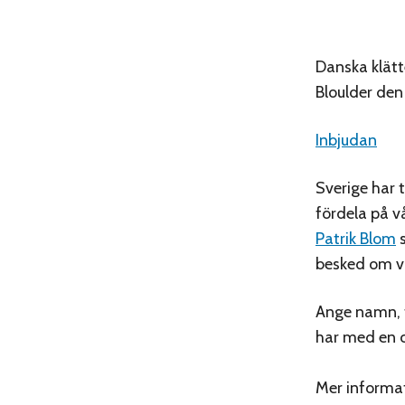
Danska klätt
Bloulder den
Inbjudan
Sverige har 
fördela på vå
Patrik Blom
besked om vi
Ange namn, t
har med en co
Mer informa