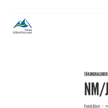
TÄVLINGSKALENDER
NM/J
Patrik Blom
on