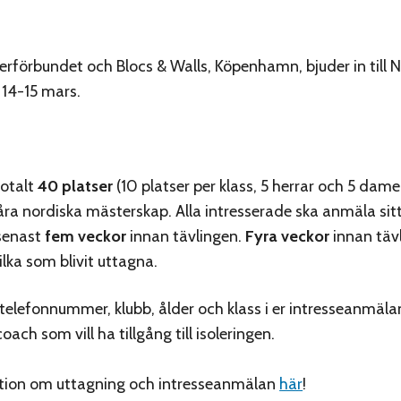
erförbundet och Blocs & Walls, Köpenhamn, bjuder in till 
 14-15 mars.
totalt
40 platser
(10 platser per klass, 5 herrar och 5 dame
ra nordiska mästerskap. Alla intresserade ska anmäla sitt i
senast
fem veckor
innan tävlingen.
Fyra veckor
innan täv
lka som blivit uttagna.
elefonnummer, klubb, ålder och klass i er intresseanmäla
ach som vill ha tillgång till isoleringen.
tion om uttagning och intresseanmälan
här
!