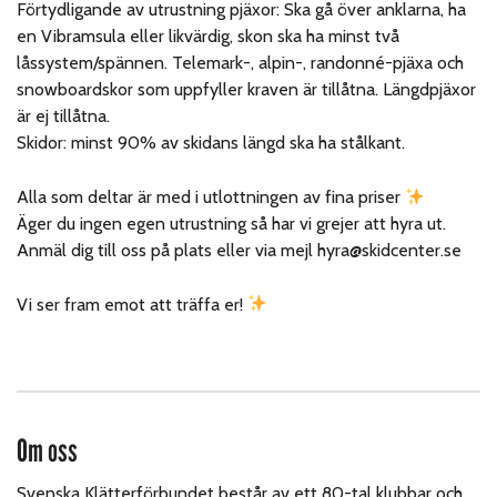
Förtydligande av utrustning pjäxor: Ska gå över anklarna, ha
en Vibramsula eller likvärdig, skon ska ha minst två
låssystem/spännen. Telemark-, alpin-, randonné-pjäxa och
snowboardskor som uppfyller kraven är tillåtna. Längdpjäxor
är ej tillåtna.
Skidor: minst 90% av skidans längd ska ha stålkant.
Alla som deltar är med i utlottningen av fina priser
Äger du ingen egen utrustning så har vi grejer att hyra ut.
Anmäl dig till oss på plats eller via mejl hyra@skidcenter.se
Vi ser fram emot att träffa er!
Om oss
Svenska Klätterförbundet består av ett 80-tal klubbar och