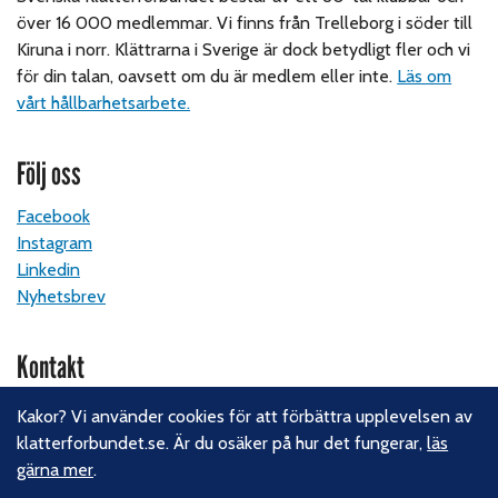
över 16 000 medlemmar. Vi finns från Trelleborg i söder till
Kiruna i norr. Klättrarna i Sverige är dock betydligt fler och vi
för din talan, oavsett om du är medlem eller inte.
Läs om
vårt hållbarhetsarbete.
Följ oss
Facebook
Instagram
Linkedin
Nyhetsbrev
Kontakt
Svenska Klätterförbundet
Kakor? Vi använder cookies för att förbättra upplevelsen av
Gotlandsgatan 46
klatterforbundet.se. Är du osäker på hur det fungerar,
läs
116 65 Stockholm
gärna mer
.