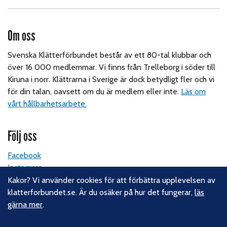
Om oss
Svenska Klätterförbundet består av ett 80-tal klubbar och
över 16 000 medlemmar. Vi finns från Trelleborg i söder till
Kiruna i norr. Klättrarna i Sverige är dock betydligt fler och vi
för din talan, oavsett om du är medlem eller inte.
Läs om
vårt hållbarhetsarbete.
Följ oss
Facebook
Instagram
Linkedin
Kakor? Vi använder cookies för att förbättra upplevelsen av
Nyhetsbrev
klatterforbundet.se. Är du osäker på hur det fungerar,
läs
gärna mer
.
Kontakt