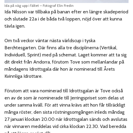
Ida på väg upp i fältet – Fotograf Elin Fredin
Ida Nilsson var tillbaka på banan efter en längre skadeperiod
och slutade 22a i de båda två loppen, nöjd över att kunna
tävla igen.
Om två veckor väntar nästa världscup i tyska
Berchtesgarten. Där finns alla tre disciplinerna (Vertikal,
Individuell, Sprint) med på schemat. Laget kommer att ta sig
dit direkt från Andorra, förutom Tove som mellanlandar på
måndagens Idrottsgala där hon är nominerad till Årets
Kvinnliga Idrottare.
Förutom att vara nominerad till Idrottsgalan är Tove också
en av de som är nominerade till Jerringspriset som delas ut
under samma kväll. För att vinna krävs att hon får tillräckligt
många röster, den sista röstningsomgången inleds måndag
27 januari klockan 20.00 när Idrottsgalan sänds och avslutas
när vinnaren meddelas vid cirka klockan 22.30. Vad beredda