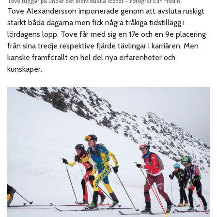
Tove tuggar på under det Individuella loppet – Fotograf Elin Fredin
Tove Alexandersson imponerade genom att avsluta ruskigt
starkt båda dagarna men fick några tråkiga tidstillägg i
lördagens lopp. Tove får med sig en 17e och en 9e placering
från sina tredje respektive fjärde tävlingar i karriären. Men
kanske framförallt en hel del nya erfarenheter och
kunskaper.